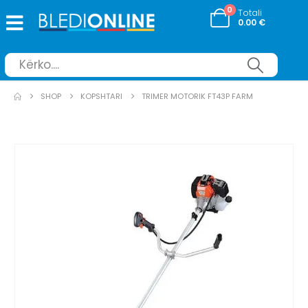
0
Totali
0.00
€
SHOP
KOPSHTARI
TRIMER MOTORIK FT43P FARM