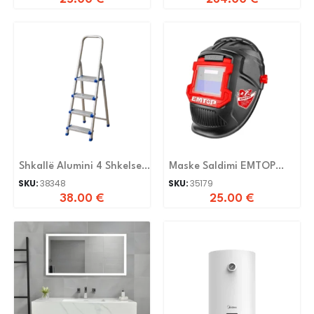
Shkallë Alumini 4 Shkelse
Maske Saldimi EMTOP
Ly0104
EWHTO 102
SKU:
38348
SKU:
35179
38.00
€
25.00
€