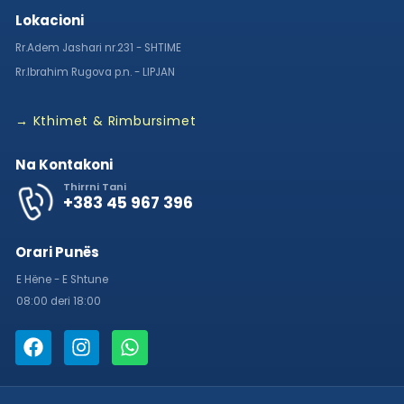
Lokacioni
Rr.Adem Jashari nr.231 - SHTIME
Rr.Ibrahim Rugova p.n. - LIPJAN
→ Kthimet & Rimbursimet
Na Kontakoni
Thirrni Tani
+383 45 967 396
Orari Punës
E Hëne - E Shtune
08:00 deri 18:00