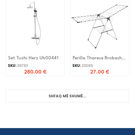
Set Tushi Herz Uh00441
Perilla Tharese Rrobash
Mega Aluminium Eko
SKU:
36793
SKU:
20065
280.00
€
27.00
€
SHFAQ MË SHUMË...