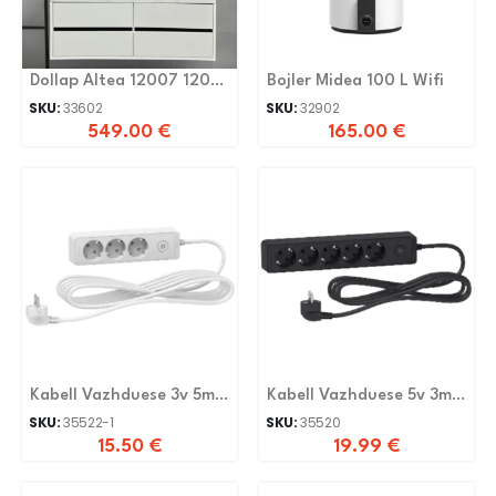
Dollap Altea 12007 120
Bojler Midea 100 L Wifi
Cm
SKU:
33602
SKU:
32902
549.00
€
165.00
€
Kabell Vazhduese 3v 5m
Kabell Vazhduese 5v 3m
Schneider
Schneider
SKU:
35522-1
SKU:
35520
15.50
€
19.99
€