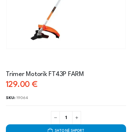
Trimer Motorik FT43P FARM
129.00
€
SKU:
19064
SHTO NË SHPORT