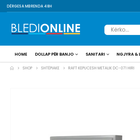
DËRGESA MBRENDA 48H
HOME
DOLLAP PËR BANJO
SANITARI
NGJYRA & 
SHOP
SHTËPIAKE
RAFT KEPUCESH METALIK DC-071 HIRI