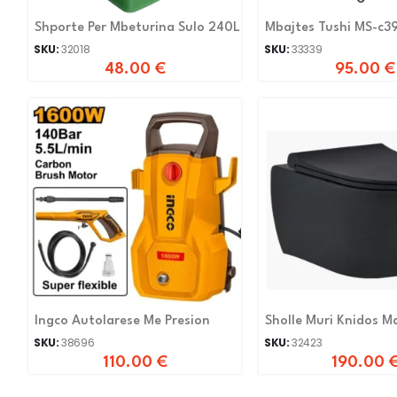
Shporte Per Mbeturina Sulo 240L
Mbajtes Tushi MS-c3
SKU:
32018
SKU:
33339
48.00
€
95.00
€
Ingco Autolarese Me Presion
Sholle Muri Knidos M
Ege
SKU:
38696
SKU:
32423
110.00
€
190.00