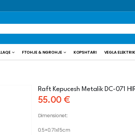
LLAQE
FTOHJE & NGROHJE
KOPSHTARI
VEGLA ELEKTRI
Raft Kepucesh Metalik DC-071 HI
55.00
€
Dimensionet:
0.5×0.71x15cm