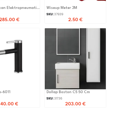
kan Elektropneumatik
Wiseup Meter 3M
SKU:
37939
285.00
€
2.50
€
-6011
Dollap Boston C5 50 Cm
SKU:
31736
40.00
€
203.00
€