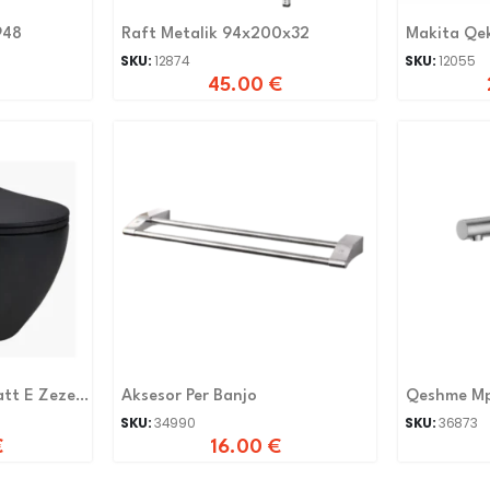
948
Raft Metalik 94x200x32
Makita Qe
HR2630T
SKU:
12874
SKU:
12055
45.00
€
att E Zeze-
Aksesor Per Banjo
Qeshme Mp
SKU:
34990
SKU:
36873
€
16.00
€