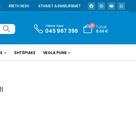
RRETH NESH
KTHIMET & RIMBURSIMET
Thirrni Tani
0
Totali
045 967 396
0.00
€
KE
SHTËPIAKE
VEGLA PUNE
RI