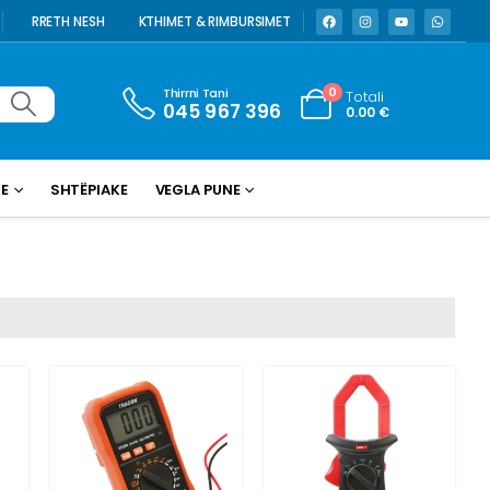
RRETH NESH
KTHIMET & RIMBURSIMET
Thirrni Tani
0
Totali
045 967 396
0.00
€
KE
SHTËPIAKE
VEGLA PUNE