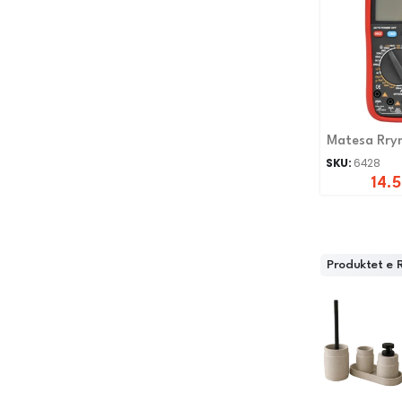
Matesa Rry
UT61A
SKU:
6428
14.
Produktet e 