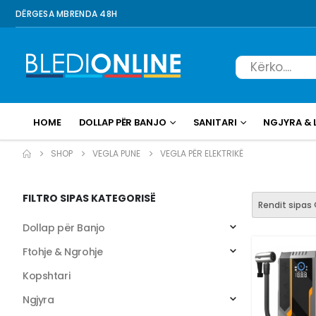
DËRGESA MBRENDA 48H
HOME
DOLLAP PËR BANJO
SANITARI
NGJYRA & 
SHOP
VEGLA PUNE
VEGLA PËR ELEKTRIKË
FILTRO SIPAS KATEGORISË
Dollap për Banjo
Ftohje & Ngrohje
Kopshtari
Ngjyra