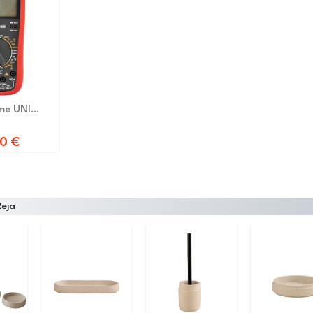
me UNI
50
€
Reja