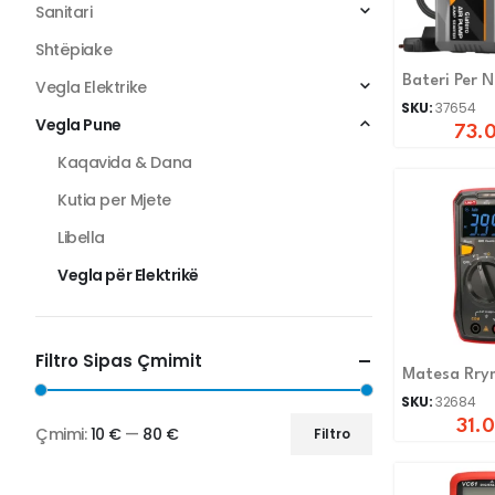
Sanitari
Shtëpiake
Bateri Per N
Vegla Elektrike
Veturave
SKU:
37654
Vegla Pune
73.
Kaqavida & Dana
Kutia per Mjete
Libella
Vegla për Elektrikë
Filtro Sipas Çmimit
Matesa Rry
UT123D
SKU:
32684
31.
Çmimi:
10 €
—
80 €
Filtro