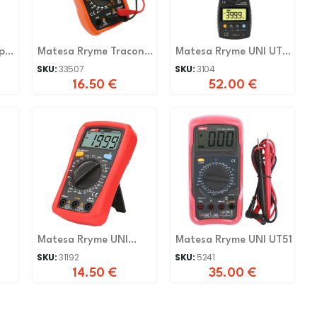
p
Matesa Rryme Tracon
Matesa Rryme UNI UT
HK36A
205
SKU:
33507
SKU:
3104
16.50
€
52.00
€
Matesa Rryme UNI
Matesa Rryme UNI UT51
UT33D+
SKU:
31192
SKU:
5241
14.50
€
35.00
€