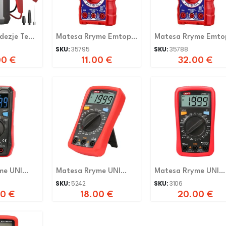
dezje Te
Matesa Rryme Emtop
Matesa Rryme Emto
EDMR16002
EDMR5310004
SKU:
35795
SKU:
35788
00
€
11.00
€
32.00
€
me UNI
Matesa Rryme UNI
Matesa Rryme UNI
UT33B
UT33C+
SKU:
5242
SKU:
3106
00
€
18.00
€
20.00
€