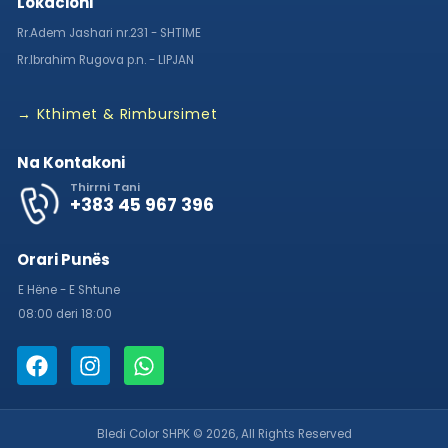
Lokacioni
Rr.Adem Jashari nr.231 - SHTIME
Rr.Ibrahim Rugova p.n. - LIPJAN
→ Kthimet & Rimbursimet
Na Kontakoni
Thirrni Tani
+383 45 967 396
Orari Punës
E Hëne - E Shtune
08:00 deri 18:00
Bledi Color SHPK © 2026, All Rights Reserved