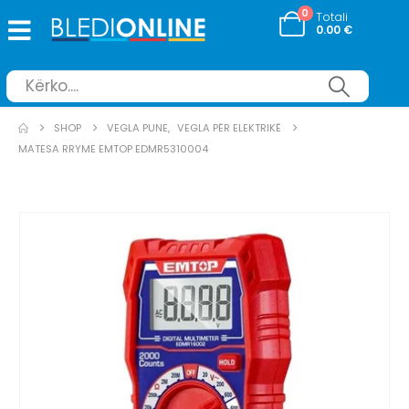
0
Totali
0.00
€
SHOP
VEGLA PUNE
,
VEGLA PËR ELEKTRIKË
MATESA RRYME EMTOP EDMR5310004