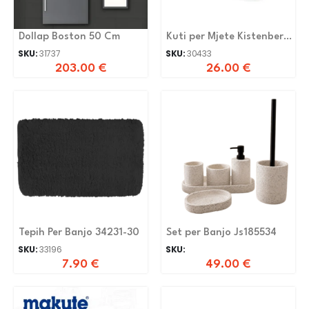
Dollap Boston 50 Cm
Kuti per Mjete Kistenberg
Kopa 5530sm-4c
SKU:
31737
SKU:
30433
203.00
€
26.00
€
Tepih Per Banjo 34231-30
Set per Banjo Js185534
SKU:
33196
SKU:
7.90
€
49.00
€