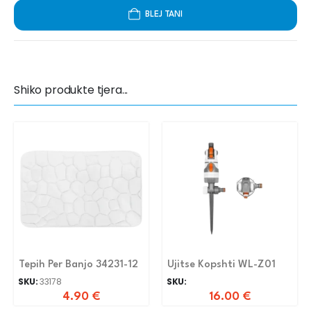
BLEJ TANI
Shiko produkte tjera...
Tepih Per Banjo 34231-12
Ujitse Kopshti WL-Z01
SKU:
33178
SKU:
4.90
€
16.00
€