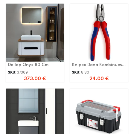
Dollap Onyx 80 Cm
Knipex Dana Kombinues
03 02 200
SKU:
37369
SKU:
8180
373.00
€
24.00
€