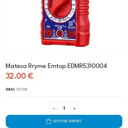
Matesa Rryme Emtop EDMR5310004
32.00
€
SKU:
35788
SHTO NË SHPORT