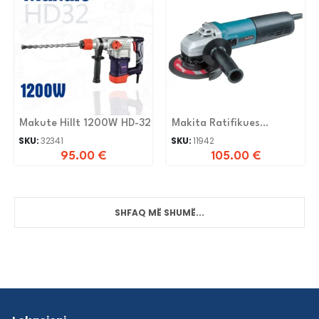
Makute Hillt 1200W HD-32
Makita Ratifikues
9558hnrg
SKU:
32341
SKU:
11942
95.00
€
105.00
€
SHFAQ MË SHUMË...