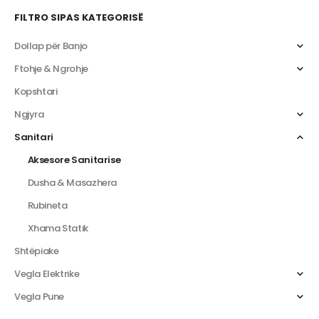
FILTRO SIPAS KATEGORISË
Dollap për Banjo
Ftohje & Ngrohje
Kopshtari
Ngjyra
Sanitari
Aksesore Sanitarise
Dusha & Masazhera
Rubineta
Xhama Statik
Shtëpiake
Vegla Elektrike
Vegla Pune