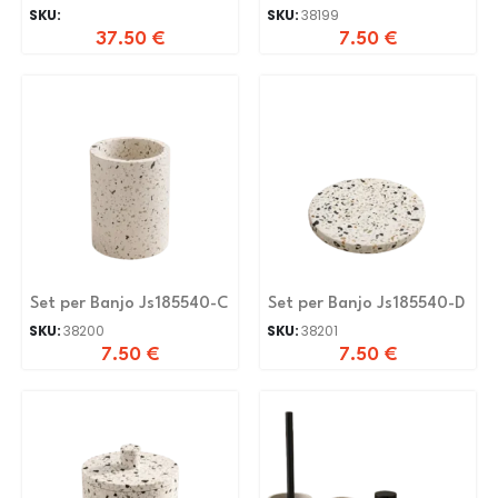
A,B,C,D,G
SKU:
SKU:
38199
37.50
€
7.50
€
Set per Banjo Js185540-C
Set per Banjo Js185540-D
SKU:
38200
SKU:
38201
7.50
€
7.50
€