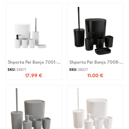
Shporta Per Banjo 7001-
Shporta Për Banjo 7008-
White
6-Black
SKU:
34971
SKU:
38227
17.99
€
11.00
€