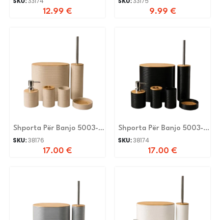
SKU:
33174
SKU:
33175
12.99
€
9.99
€
Shporta Për Banjo 5003-
Shporta Për Banjo 5003-
6-Beige
6-Black
SKU:
38176
SKU:
38174
17.00
€
17.00
€