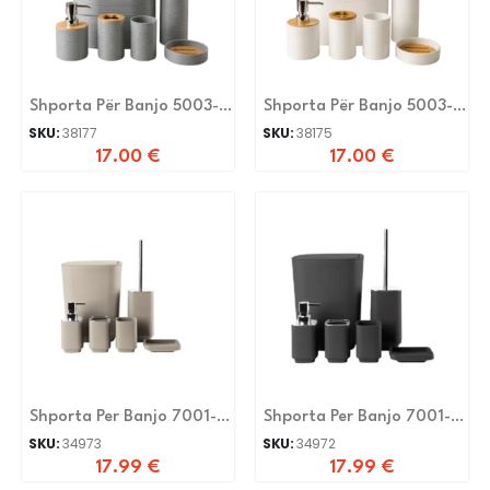
Shporta Për Banjo 5003-
Shporta Për Banjo 5003-
6-Gray
6-White
SKU:
38177
SKU:
38175
17.00
€
17.00
€
Shporta Per Banjo 7001-
Shporta Per Banjo 7001-
Beige
Black
SKU:
34973
SKU:
34972
17.99
€
17.99
€