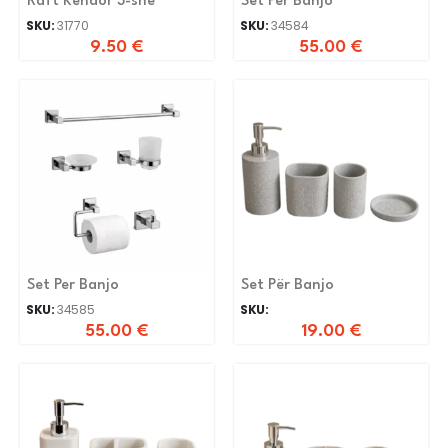
Raft Kendor 3-she
Set Per Banjo
SKU:
31770
SKU:
34584
9.50
€
55.00
€
Set Per Banjo
Set Për Banjo
SKU:
34585
SKU:
55.00
€
19.00
€