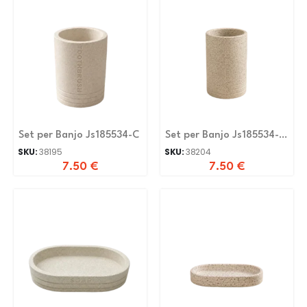
Set per Banjo Js185534-C
Set per Banjo Js185534-C-
N
SKU:
38195
SKU:
38204
7.50
€
7.50
€