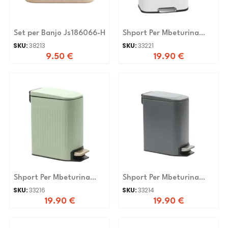
Set per Banjo Js186066-H
Shport Per Mbeturina
A05-F18-6L-MB
SKU:
38213
SKU:
33221
9.50
€
19.90
€
Shport Per Mbeturina
Shport Per Mbeturina
A05-T5-6L-EPG
A05-T5-6L-MG
SKU:
33216
SKU:
33214
19.90
€
19.90
€