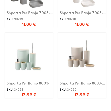
Shporta Për Banjo 7008-
Shporta Për Banjo 7008-
6-Grey
6-White
SKU:
38229
SKU:
38228
11.00
€
11.00
€
Shporta Per Banjo 8003-Z
Shporta Per Banjo 8033-Z
Di Green
Beige
SKU:
34968
SKU:
34969
17.99
€
17.99
€