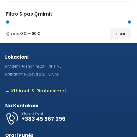
Filtro Sipas Çmimit
Çmimi:
0 €
—
60 €
Filtro
Lokacioni
Rr.Adem Jashari nr.231 - SHTIME
Rr.Ibrahim Rugova p.n. - LIPJAN
→ Kthimet & Rimbursimet
Na Kontakoni
Thirrni Tani
+383 45 967 396
Orari Punës