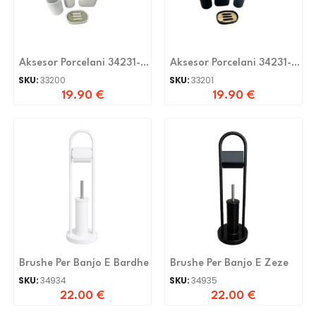
Aksesor Porcelani 34231-
Aksesor Porcelani 34231-
34
35
SKU:
33200
SKU:
33201
19.90
€
19.90
€
Brushe Per Banjo E Bardhe
Brushe Per Banjo E Zeze
SKU:
34934
SKU:
34935
22.00
€
22.00
€