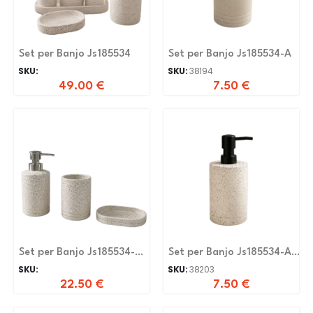
Set per Banjo Js185534
Set per Banjo Js185534-A
SKU:
SKU:
38194
49.00
€
7.50
€
Set per Banjo Js185534-
Set per Banjo Js185534-A-
A,C,D
N
SKU:
SKU:
38203
22.50
€
7.50
€