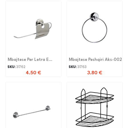
Mbajtese Per Letra E
Mbajtese Peshqiri Aks-002
Gjate Me Kapak Aks009
SKU:
31762
SKU:
31763
4.50
€
3.80
€