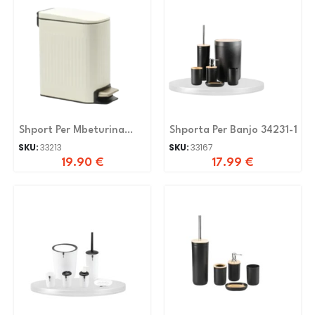
Shport Per Mbeturina
Shporta Per Banjo 34231-1
A05-T5-6L-MW
SKU:
33213
SKU:
33167
19.90
€
17.99
€