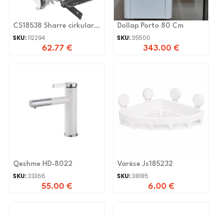
CS18538 Sharre cirkular
Dollap Porto 80 Cm
1400W 185mm
SKU:
112294
SKU:
35500
62.77
€
343.00
€
Qeshme HD-8022
Varëse Js185232
SKU:
33366
SKU:
38185
55.00
€
6.00
€