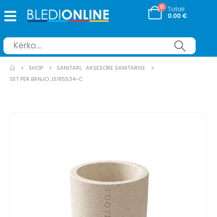
0
Totali
0.00
€
SHOP
SANITARI
,
AKSESORE SANITARISE
SET PER BANJO JS185534-C