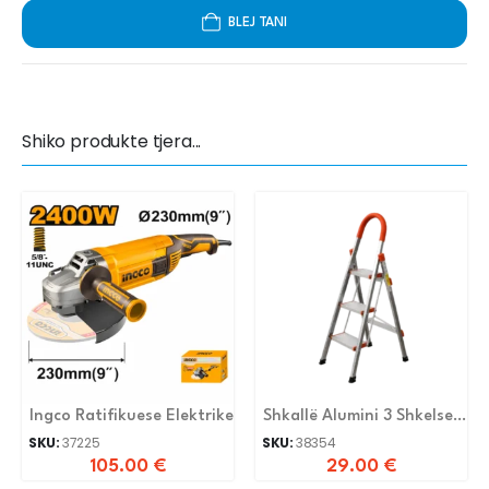
BLEJ TANI
Shiko produkte tjera...
Ingco Ratifikuese Elektrike
Shkallë Alumini 3 Shkelse
Lsd0103
SKU:
37225
SKU:
38354
105.00
€
29.00
€