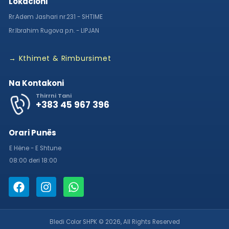
Lokacioni
Rr.Adem Jashari nr.231 - SHTIME
Rr.Ibrahim Rugova p.n. - LIPJAN
→ Kthimet & Rimbursimet
Na Kontakoni
Thirrni Tani
+383 45 967 396
Orari Punës
E Hëne - E Shtune
08:00 deri 18:00
Bledi Color SHPK © 2026, All Rights Reserved