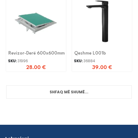
Revizor-Derë 600x600mm
Qeshme L001b
SKU:
31996
SKU:
36884
28.00
€
39.00
€
SHFAQ MË SHUMË...