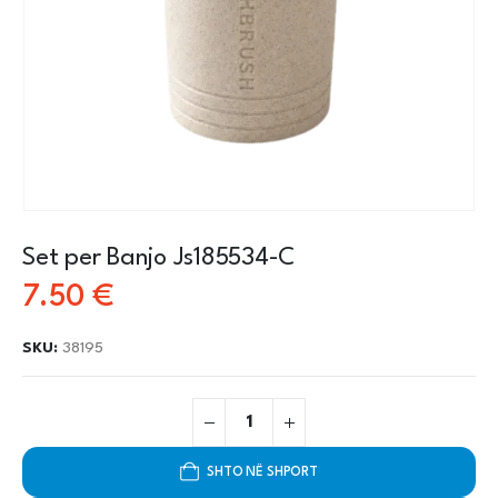
Set per Banjo Js185534-C
7.50
€
SKU:
38195
SHTO NË SHPORT