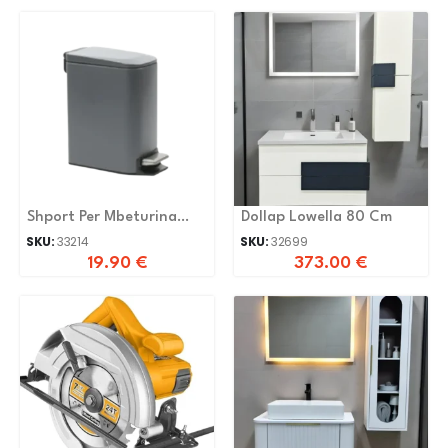
Shport Per Mbeturina
Dollap Lowella 80 Cm
A05-T5-6L-MG
SKU:
33214
SKU:
32699
19.90
€
373.00
€