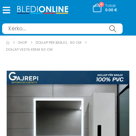
0
Totali
0.00
€
SHOP
DOLLAP PËR BANJO
,
60 CM
DOLLAP VESTA KREM 60 CM