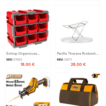
Emtop Organizues
Perilla Tharese Rrobash
Plastike
Exclusive Black
SKU:
37653
SKU:
20071
18.00
€
28.00
€