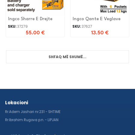
Ingco Sharre E Drejte
Ingco Qante E Veglave
SKU:
37279
SKU:
37627
55.00
€
13.50
€
SHFAQ MË SHUMË...
Lokacioni
Rr.Adem Jashari nr.231 - SHTIME
Rr.Ibrahim Rugova p.n. - LIPJAN