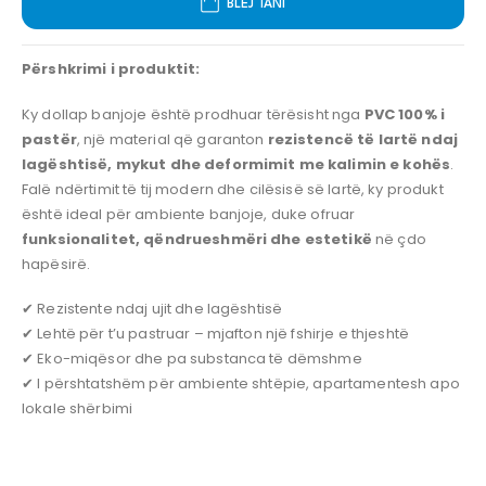
BLEJ TANI
Përshkrimi i produktit:
Ky dollap banjoje është prodhuar tërësisht nga
PVC 100% i
pastër
, një material që garanton
rezistencë të lartë ndaj
lagështisë, mykut dhe deformimit me kalimin e kohës
.
Falë ndërtimit të tij modern dhe cilësisë së lartë, ky produkt
është ideal për ambiente banjoje, duke ofruar
funksionalitet, qëndrueshmëri dhe estetikë
në çdo
hapësirë.
✔ Rezistente ndaj ujit dhe lagështisë
✔ Lehtë për t’u pastruar – mjafton një fshirje e thjeshtë
✔ Eko-miqësor dhe pa substanca të dëmshme
✔ I përshtatshëm për ambiente shtëpie, apartamentesh apo
lokale shërbimi