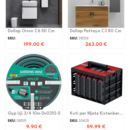
Dollap Orion C6 50 Cm
Dollap Pattaya C3 80 Cm
SKU:
SKU:
31559
199.00
€
263.00
€
Gyp Uji 3/4 10m Dv0310-5
Kuti per Mjete Kistenberg
KTC30256B-S411
SKU:
38155
SKU:
30425
9.90
€
59.99
€