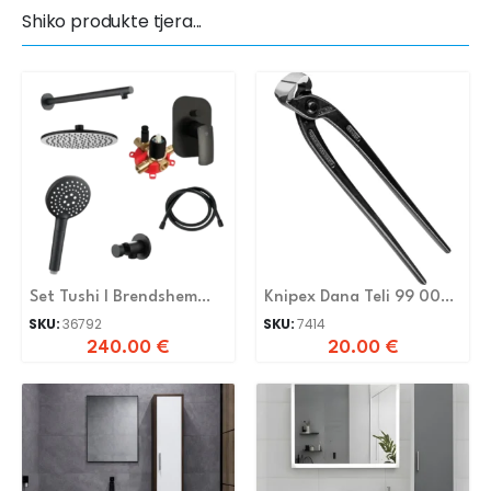
Shiko produkte tjera...
Set Tushi I Brendshem
Knipex Dana Teli 99 00
Herz Uh00377
280
SKU:
36792
SKU:
7414
240.00
€
20.00
€