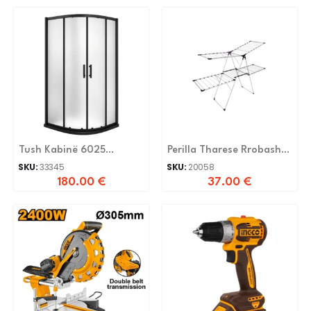
Tush Kabinë 6025
Perilla Tharese Rrobash
90x90x195cm 5mm
Twingo Lux Alumini
SKU:
33345
SKU:
20058
180.00
€
37.00
€