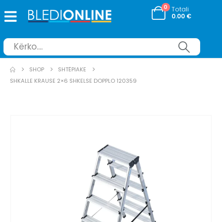
0
Totali
0.00
€
SHOP
SHTËPIAKE
SHKALLE KRAUSE 2×6 SHKELSE DOPPLO 120359