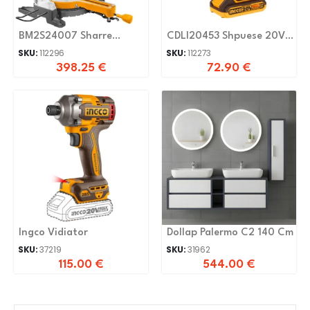
BM2S24007 Sharre
CDLI20453 Shpuese 20V
terheqese 2400W 305mm
BL 2x bateri 2.0Ah
SKU:
112296
SKU:
112273
398.25
€
72.90
€
Ingco Vidiator
Dollap Palermo C2 140 Cm
SKU:
37219
SKU:
31962
115.00
€
544.00
€