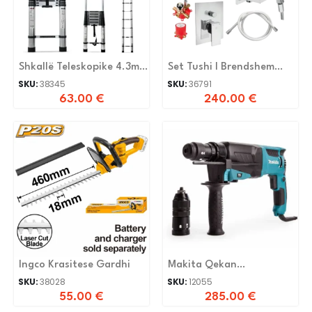
Shkallë Teleskopike 4.3m
Set Tushi I Brendshem
Lc4.3
Herz Uh00364
SKU:
38345
SKU:
36791
63.00
€
240.00
€
Ingco Krasitese Gardhi
Makita Qekan
Elektropneumatik
SKU:
38028
SKU:
12055
HR2630T
55.00
€
285.00
€