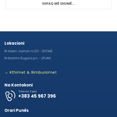
SHFAQ MË SHUMË...
Lokacioni
Rr.Adem Jashari nr.231 - SHTIME
Rr.Ibrahim Rugova p.n. - LIPJAN
→ Kthimet & Rimbursimet
Na Kontakoni
Thirrni Tani
+383 45 967 396
Orari Punës