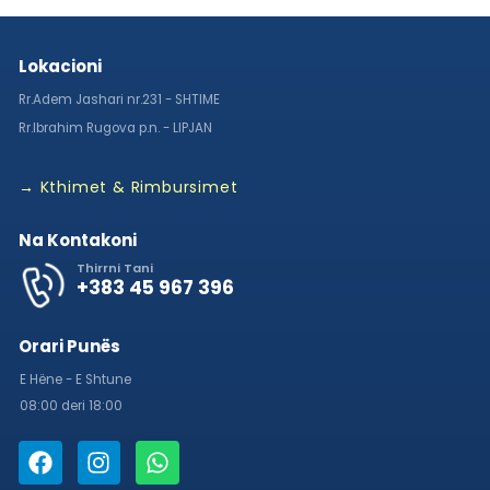
Lokacioni
Rr.Adem Jashari nr.231 - SHTIME
Rr.Ibrahim Rugova p.n. - LIPJAN
→ Kthimet & Rimbursimet
Na Kontakoni
Thirrni Tani
+383 45 967 396
Orari Punës
E Hëne - E Shtune
08:00 deri 18:00