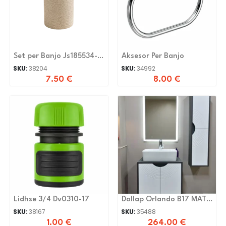
Set per Banjo Js185534-C-
Aksesor Per Banjo
N
SKU:
38204
SKU:
34992
7.50
€
8.00
€
Lidhse 3/4 Dv0310-17
Dollap Orlando B17 MAT
60 Cm
SKU:
38167
SKU:
35488
1.00
€
264.00
€