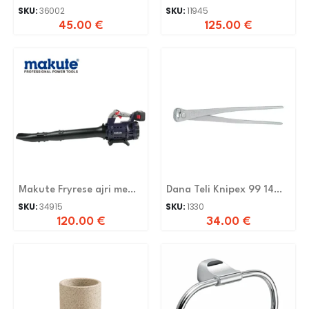
FS4000
SKU:
36002
SKU:
11945
45.00
€
125.00
€
Makute Fryrese ajri me
Dana Teli Knipex 99 14
Bateri CPB008-2BL
300
SKU:
34915
SKU:
1330
120.00
€
34.00
€