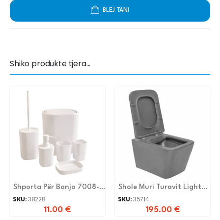
BLEJ TANI
Shiko produkte tjera...
Shporta Për Banjo 7008-
Shole Muri Turavit Light
6-White
Grey Katrore
SKU:
38228
SKU:
35714
11.00
€
195.00
€