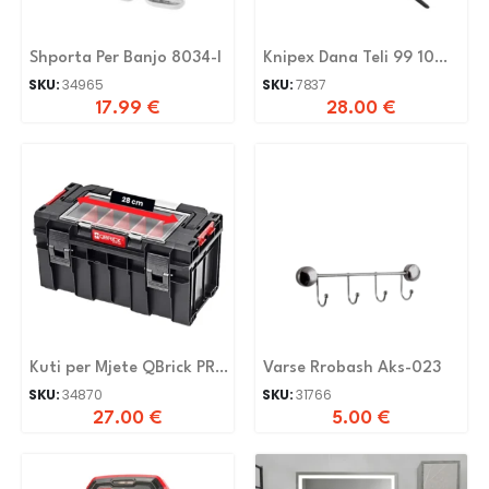
Shporta Per Banjo 8034-l
Knipex Dana Teli 99 10
300
SKU:
34965
SKU:
7837
17.99
€
28.00
€
Kuti per Mjete QBrick PRO
Varse Rrobash Aks-023
500 Expert
SKU:
34870
SKU:
31766
27.00
€
5.00
€