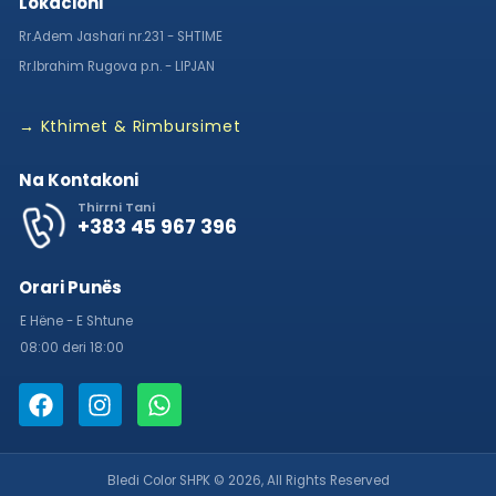
Lokacioni
Rr.Adem Jashari nr.231 - SHTIME
Rr.Ibrahim Rugova p.n. - LIPJAN
→ Kthimet & Rimbursimet
Na Kontakoni
Thirrni Tani
+383 45 967 396
Orari Punës
E Hëne - E Shtune
08:00 deri 18:00
Bledi Color SHPK © 2026, All Rights Reserved