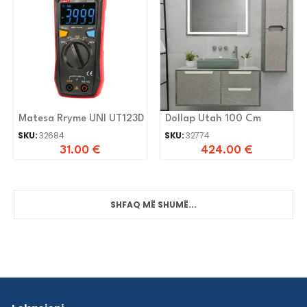
Matesa Rryme UNI UT123D
Dollap Utah 100 Cm
SKU:
32684
SKU:
32774
31.00
€
424.00
€
SHFAQ MË SHUMË...