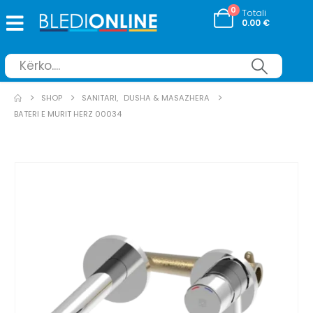
0
Totali
0.00
€
SHOP
SANITARI
,
DUSHA & MASAZHERA
BATERI E MURIT HERZ 00034