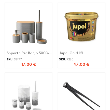
Shporta Për Banjo 5003-
Jupol Gold 15L
6-Gray
SKU:
38177
SKU:
7230
17.00
€
47.00
€