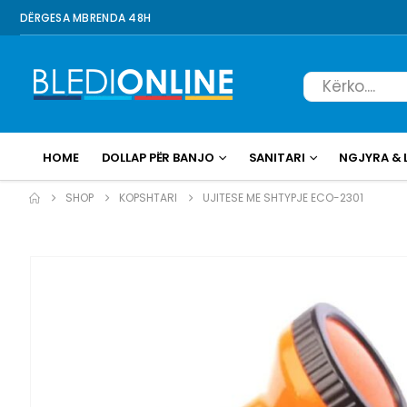
DËRGESA MBRENDA 48H
HOME
DOLLAP PËR BANJO
SANITARI
NGJYRA & 
SHOP
KOPSHTARI
UJITESE ME SHTYPJE ECO-2301