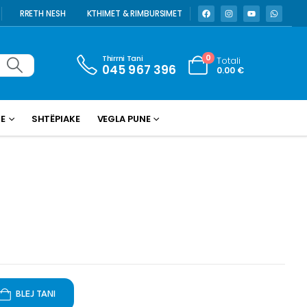
RRETH NESH
KTHIMET & RIMBURSIMET
Thirrni Tani
0
Totali
045 967 396
0.00
€
KE
SHTËPIAKE
VEGLA PUNE
BLEJ TANI