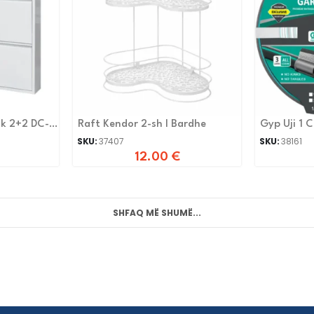
ik 2+2 DC-
Raft Kendor 2-sh I Bardhe
Gyp Uji 1 
SKU:
37407
SKU:
38161
12.00
€
SHFAQ MË SHUMË...