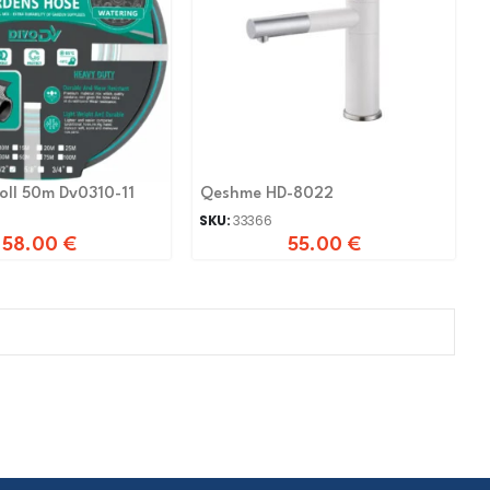
Coll 50m Dv0310-11
Qeshme HD-8022
SKU:
33366
58.00
€
55.00
€