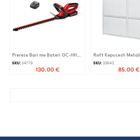
Prerese Bari me Bateri GC-HH
Raft Kepucesh Metal
1846
075 I BARDHE
SKU:
34779
SKU:
33843
130.00
€
85.00
€