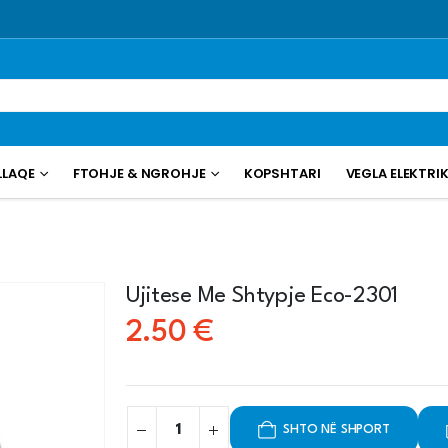
LLAQE
FTOHJE & NGROHJE
KOPSHTARI
VEGLA ELEKTRI
Ujitese Me Shtypje Eco-2301
2.50
€
SHTO NË SHPORT