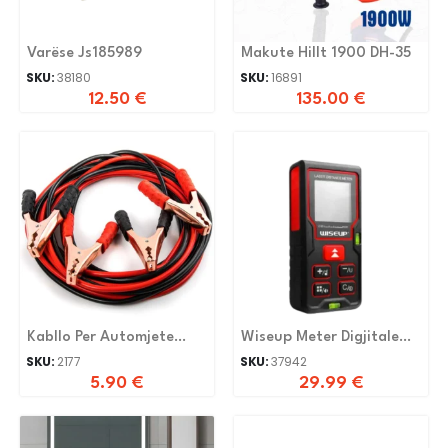
Varëse Js185989
Makute Hillt 1900 DH-35
SKU:
38180
SKU:
16891
12.50
€
135.00
€
Kabllo Per Automjete
Wiseup Meter Digjitale
500a 2859-126(6)
40M
SKU:
2177
SKU:
37942
5.90
€
29.99
€