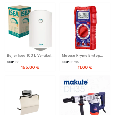
Bojler Isea 100 L Vertikal
Matesa Rryme Emtop
2_kw E400n3ai
EDMR16002
SKU:
165
SKU:
35795
165.00
€
11.00
€