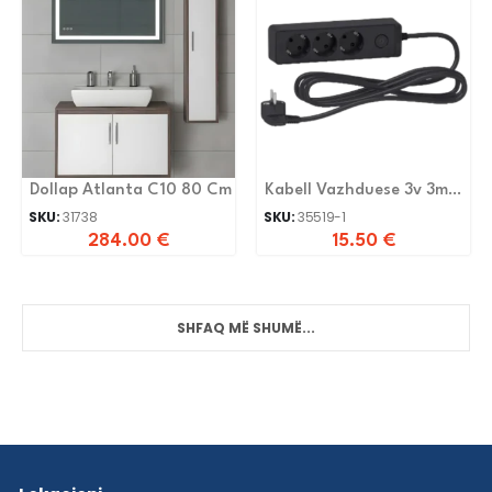
Dollap Atlanta C10 80 Cm
Kabell Vazhduese 3v 3m
Schneider
SKU:
31738
SKU:
35519-1
284.00
€
15.50
€
SHFAQ MË SHUMË...