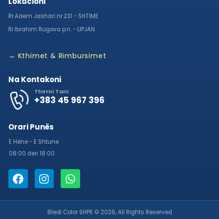
Lokacioni
Rr.Adem Jashari nr.231 - SHTIME
Rr.Ibrahim Rugova p.n. - LIPJAN
→ Kthimet & Rimbursimet
Na Kontakoni
Thirrni Tani
+383 45 967 396
Orari Punës
E Hëne - E Shtune
08:00 deri 18:00
Bledi Color SHPK © 2026, All Rights Reserved