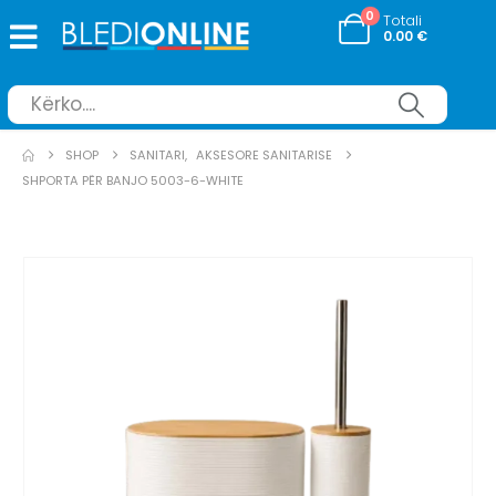
0
Totali
0.00
€
SHOP
SANITARI
,
AKSESORE SANITARISE
SHPORTA PËR BANJO 5003-6-WHITE