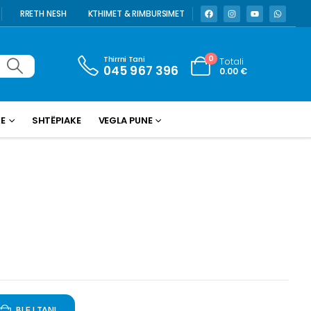
RRETH NESH
KTHIMET & RIMBURSIMET
Thirrni Tani
0
Totali
045 967 396
0.00
€
KE
SHTËPIAKE
VEGLA PUNE
BLEJ TANI