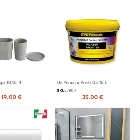
njo 1045-4
Dc Picasso Profi 05 15 L
SKU:
7800
19.00
€
35.00
€