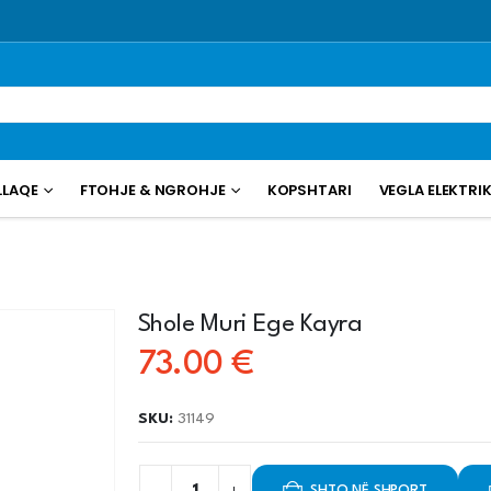
LLAQE
FTOHJE & NGROHJE
KOPSHTARI
VEGLA ELEKTRI
Shole Muri Ege Kayra
73.00
€
SKU:
31149
SHTO NË SHPORT