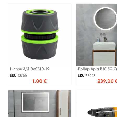
Lidhse 3/4 Dv0310-19
Dollap Apia B10 50 
SKU:
38169
SKU:
33943
1.00
€
239.00