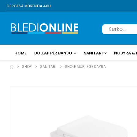
DËRGESA MBRENDA 48H
HOME
DOLLAP PËR BANJO
SANITARI
NGJYRA & 
SHOP
SANITARI
SHOLE MURI EGE KAYRA