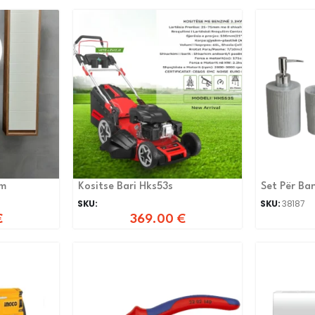
Cm
Kositse Bari Hks53s
Set Për Ba
SKU:
SKU:
38187
€
369.00
€