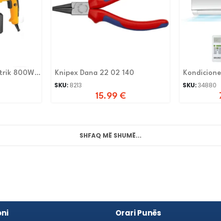
trik 800W
Knipex Dana 22 02 140
SKU:
8213
SKU:
34880
15.99
€
SHFAQ MË SHUMË...
ni
Orari Punës