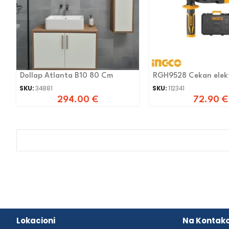
Dollap Atlanta B10 80 Cm
RGH9528 Cekan elek
28mm
SKU:
34881
SKU:
112341
294.00
€
72.90
€
Lokacioni
Na Kontako