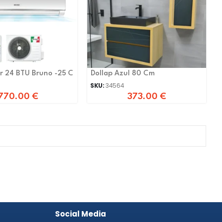
Kondicioner 24 BTU Bruno -25 C
Dollap Azul 80 Cm
SKU:
34564
770.00
€
373.00
€
Social Media