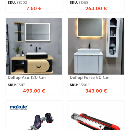
SKU:
38202
SKU:
31558
7.50
€
263.00
€
Dollap Aso 120 Cm
Dollap Porto 80 Cm
SKU:
35117
SKU:
35500
499.00
€
343.00
€