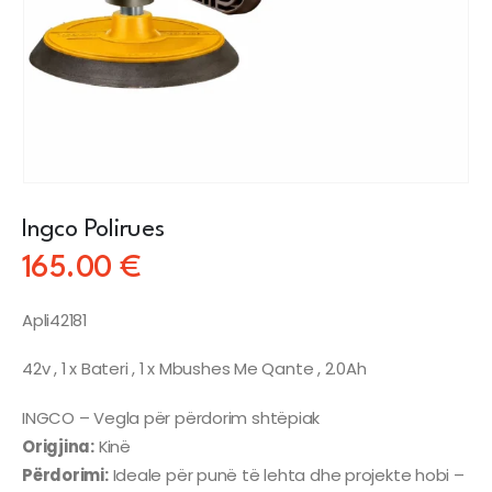
Ingco Polirues
165.00
€
Apli42181
42v , 1 x Bateri , 1 x Mbushes Me Qante , 2.0Ah
INGCO – Vegla për përdorim shtëpiak
Origjina:
Kinë
Përdorimi:
Ideale për punë të lehta dhe projekte hobi –