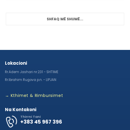
SHFAQ MË SHUMË...
Lokacioni
Rr.Adem Jashari nr.231 - SHTIME
Rr.Ibrahim Rugova p.n. - LIPJAN
→ Kthimet & Rimbursimet
Na Kontakoni
Thirrni Tani
+383 45 967 396