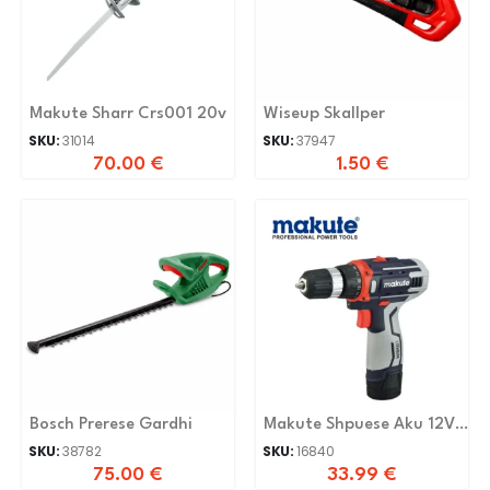
Makute Sharr Crs001 20v
Wiseup Skallper
SKU:
31014
SKU:
37947
70.00
€
1.50
€
Bosch Prerese Gardhi
Makute Shpuese Aku 12V
CD126
SKU:
38782
SKU:
16840
75.00
€
33.99
€