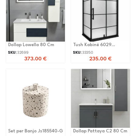
Dollap Lowella 80 Cm
Tush Kabinë 6029
90x90x200cm 6mm
SKU:
32699
SKU:
33350
373.00
€
235.00
€
Set per Banjo Js185540-G
Dollap Pattaya C2 80 Cm