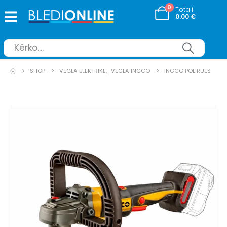
0
Totali
0.00
€
SHOP
VEGLA ELEKTRIKE
,
VEGLA INGCO
INGCO POLIRUES