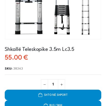
Shkallë Teleskopike 3.5m Lc3.5
55.00
€
SKU:
38343
SHTO NË SHPORT
BLEJ TANI