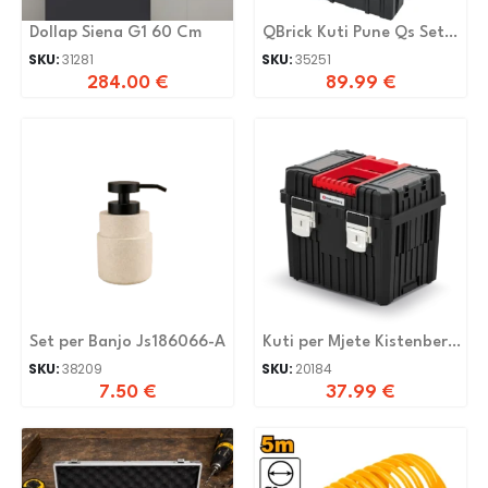
Dollap Siena G1 60 Cm
QBrick Kuti Pune Qs Set
Two Plus Vario
SKU:
31281
SKU:
35251
284.00
€
89.99
€
Set per Banjo Js186066-A
Kuti per Mjete Kistenberg
KHVWM
SKU:
38209
SKU:
20184
7.50
€
37.99
€