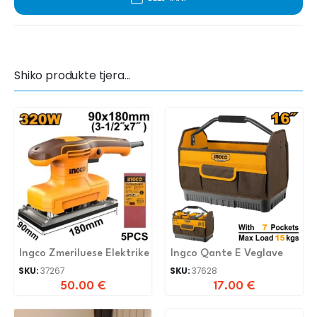
Shiko produkte tjera...
Ingco Zmeriluese Elektrike
Ingco Qante E Veglave
SKU:
37267
SKU:
37628
50.00
€
17.00
€