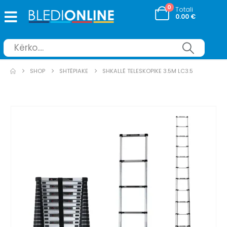
0
Totali
0.00
€
SHOP
SHTËPIAKE
SHKALLË TELESKOPIKE 3.5M LC3.5