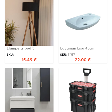
Llampe tripod 3
Lavaman Lisa 45cm
SKU:
SKU:
31157
15.49
€
22.00
€