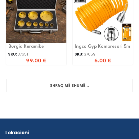
Burgia Keramike
Ingco Gyp Kompresori 5m
SKU:
37651
SKU:
37659
99.00
€
6.00
€
SHFAQ MË SHUMË...
Lokacioni