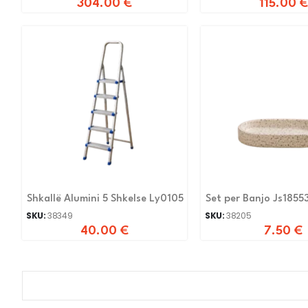
304.00
€
115.00
€
Shkallë Alumini 5 Shkelse Ly0105
Set per Banjo Js1855
SKU:
38349
SKU:
38205
40.00
€
7.50
€