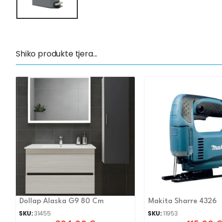
Shiko produkte tjera...
Dollap Alaska G9 80 Cm
Makita Sharre 4326
SKU:
31455
SKU:
11953