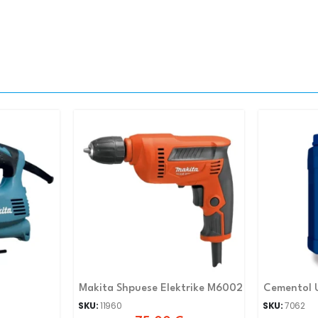
Makita Shpuese Elektrike M6002
Cementol U
SKU:
11960
SKU:
7062