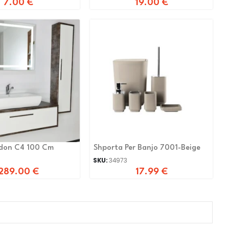
7.00
€
19.00
€
ndon C4 100 Cm
Shporta Per Banjo 7001-Beige
SKU:
34973
289.00
€
17.99
€