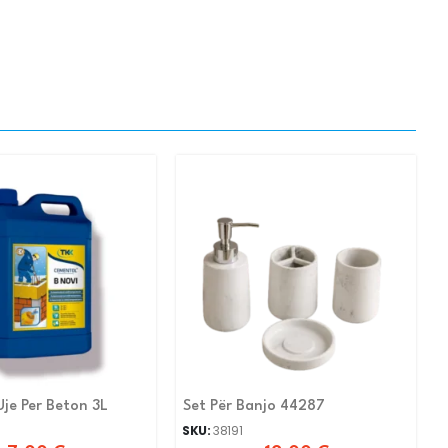
je Per Beton 3L
Set Për Banjo 44287
SKU:
38191