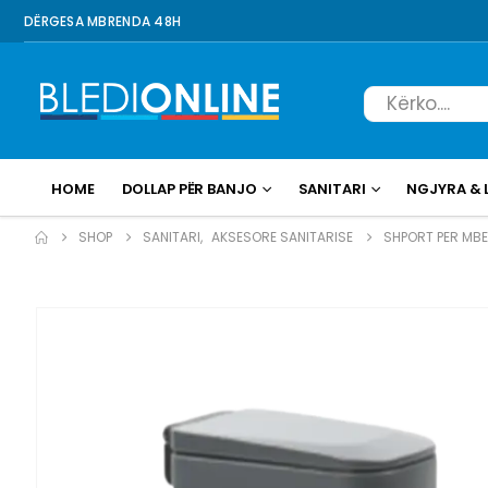
DËRGESA MBRENDA 48H
HOME
DOLLAP PËR BANJO
SANITARI
NGJYRA & 
SHOP
SANITARI
,
AKSESORE SANITARISE
SHPORT PER MB