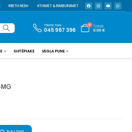
RRETH NESH
KTHIMET & RIMBURSIMET
Thirrni Tani
0
Totali
045 967 396
0.00
€
KE
SHTËPIAKE
VEGLA PUNE
L-MG
BLEJ TANI