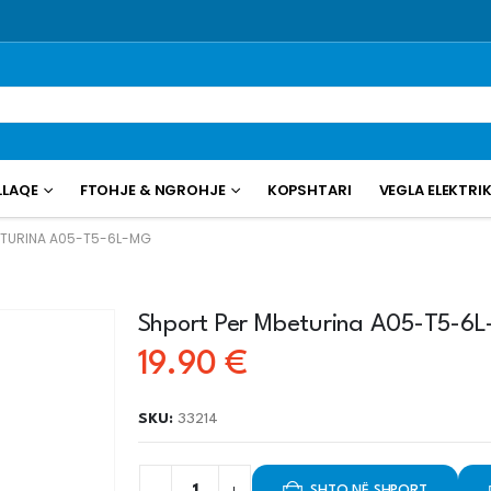
LLAQE
FTOHJE & NGROHJE
KOPSHTARI
VEGLA ELEKTRI
ETURINA A05-T5-6L-MG
Shport Per Mbeturina A05-T5-6
19.90
€
SKU:
33214
SHTO NË SHPORT