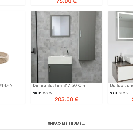
75.00
€
34-D-N
Dollap Boston B17 50 Cm
Dollap Lo
SKU:
35379
SKU:
31752
203.00
€
SHFAQ MË SHUMË...