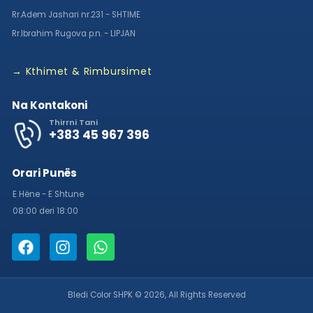
Rr.Adem Jashari nr.231 - SHTIME
Rr.Ibrahim Rugova p.n. - LIPJAN
→ Kthimet & Rimbursimet
Na Kontakoni
Thirrni Tani
+383 45 967 396
Orari Punës
E Hëne - E Shtune
08:00 deri 18:00
Bledi Color SHPK © 2026, All Rights Reserved