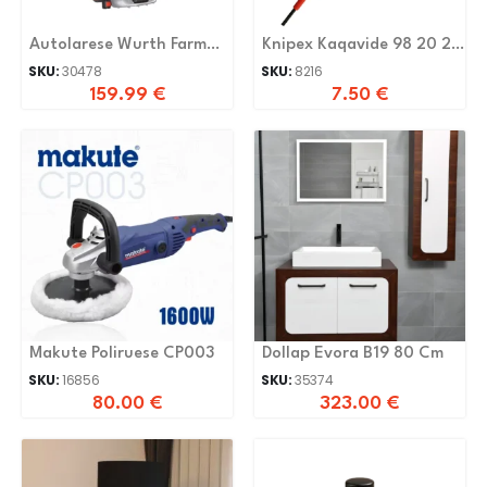
Autolarese Wurth Farm
Knipex Kaqavide 98 20 25
LT504-1800B 1800W
-
SKU:
30478
SKU:
8216
159.99
€
7.50
€
Makute Poliruese CP003
Dollap Evora B19 80 Cm
SKU:
16856
SKU:
35374
80.00
€
323.00
€