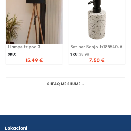
Llampe tripod 3
Set per Banjo Js185540-A
SKU:
SKU:
38198
15.49
€
7.50
€
SHFAQ MË SHUMË...
Lokacioni