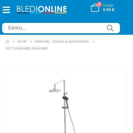
0
Totali
0.00
€
SHOP
SANITARI
,
DUSHA & MASAZHERA
SET TUSHI HERZ UH00442