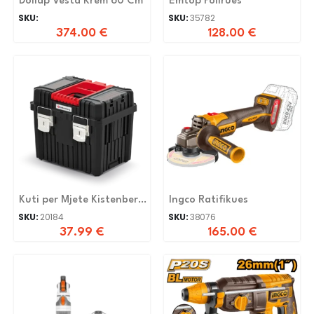
Dollap Vesta Krem 60 Cm
Emtop Polirues
SKU:
SKU:
35782
374.00
€
128.00
€
Kuti per Mjete Kistenberg
Ingco Ratifikues
KHVWM
SKU:
20184
SKU:
38076
37.99
€
165.00
€