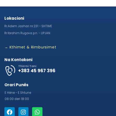
Lokacioni
Rr.Adem Jashari nr.231 - SHTIME
Rr.Ibrahim Rugova p.n. - LIPJAN
→ Kthimet & Rimbursimet
Na Kontakoni
Thirrni Tani
+383 45 967 396
Orari Punës
E Hëne - E Shtune
08:00 deri 18:00