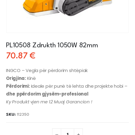
PL10508 Zdrukth 1050W 82mm
70.87
€
INGCO – Vegla për përdorim shtëpiak
Origjina:
Kinë
Përdorimi:
Ideale për punë të lehta dhe projekte hobi –
dhe ppërdorim gjysëm-profesional
Ky Produkt vjen me 12 Muaj Garancion !
SKU:
112350