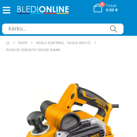
0
Totali
0.00
€
SHOP
VEGLA ELEKTRIKE
,
VEGLA INGCO
PL10508 ZDRUKTH 1050W 82MM