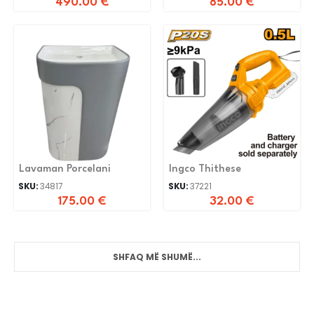
490.00
€
85.00
€
Lavaman Porcelani
Ingco Thithese
SKU:
34817
SKU:
37221
175.00
€
32.00
€
SHFAQ MË SHUMË...