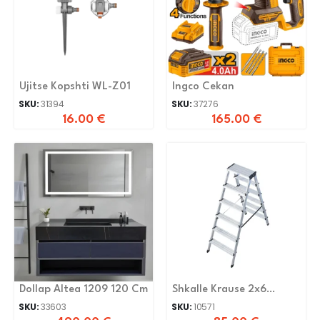
Ujitse Kopshti WL-Z01
Ingco Cekan
SKU:
31394
SKU:
37276
16.00
€
165.00
€
Dollap Altea 1209 120 Cm
Shkalle Krause 2x6
Shkelse Dopplo 120359
SKU:
33603
SKU:
10571