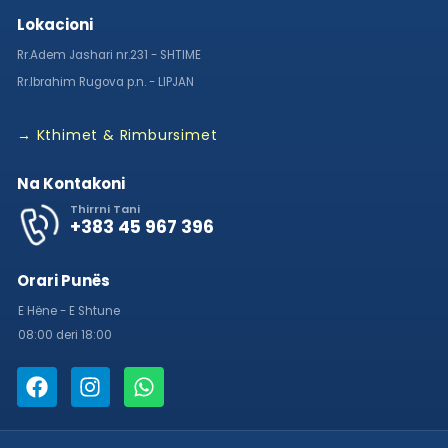
Lokacioni
Rr.Adem Jashari nr.231 - SHTIME
Rr.Ibrahim Rugova p.n. - LIPJAN
→ Kthimet & Rimbursimet
Na Kontakoni
Thirrni Tani
+383 45 967 396
Orari Punës
E Hëne - E Shtune
08:00 deri 18:00