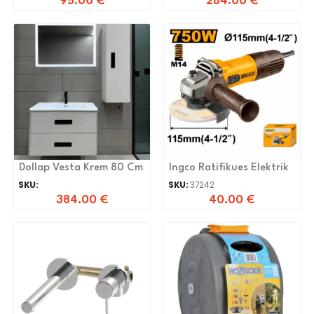
95.00
€
284.00
€
Dollap Vesta Krem 80 Cm
Ingco Ratifikues Elektrik
SKU:
SKU:
37242
384.00
€
40.00
€