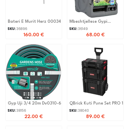
Bateri E Murit Herz 00034
Mbeshtjellese Gypi
Manual 25M
SKU:
36896
SKU:
36149
160.00
€
68.00
€
Gyp Uji 3/4 20m Dv0310-6
QBrick Kuti Pune Set PRO 1
SKU:
38156
SKU:
38040
22.00
€
89.00
€