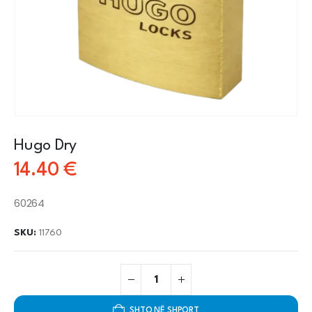
Hugo Dry
14.40
€
60264
SKU:
11760
SHTO NË SHPORT