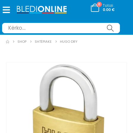
0
Totali
0.00
€
SHOP
SHTËPIAKE
HUGO DRY