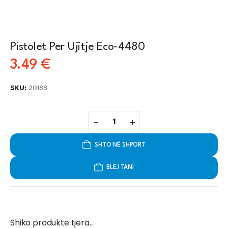
Pistolet Per Ujitje Eco-4480
3.49
€
SKU:
20188
SHTO NË SHPORT
BLEJ TANI
Shiko produkte tjera...