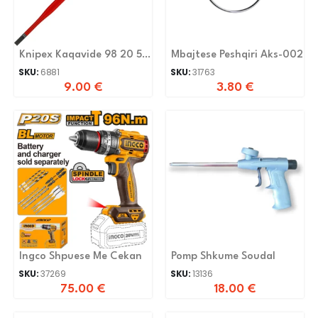
Knipex Kaqavide 98 20 55
Mbajtese Peshqiri Aks-002
-
SKU:
6881
SKU:
31763
9.00
€
3.80
€
Ingco Shpuese Me Cekan
Pomp Shkume Soudal
SKU:
37269
SKU:
13136
75.00
€
18.00
€