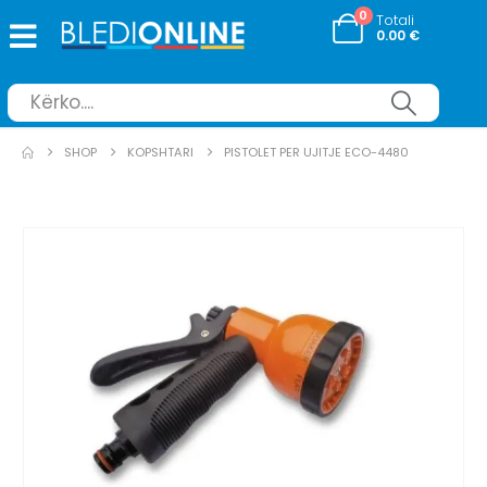
0
Totali
0.00
€
SHOP
KOPSHTARI
PISTOLET PER UJITJE ECO-4480