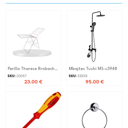
Perilla Tharese Rrobash
Mbajtes Tushi MS-c3948
Almine
SKU:
20067
SKU:
33339
23.00
€
95.00
€