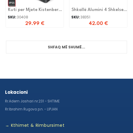
Kuti per Mjete Kistenberg
Shkallë Alumini 4 Shkelse
KXS6530
Lj0204
SKU:
30408
SKU:
38351
29.99
€
42.00
€
SHFAQ MË SHUMË...
Lokacioni
Rr.Adem Jashari nr.231 - SHTIME
Rr.Ibrahim Rugova p.n. - LIPJAN
→ Kthimet & Rimbursimet