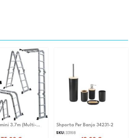
mini 3.7m (Multi-
Shporta Per Banjo 34231-2
e) 1422
SKU:
33168