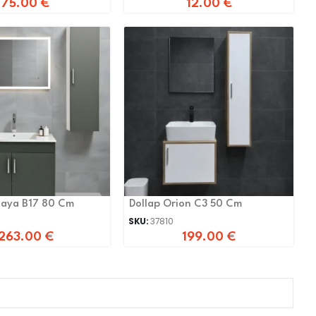
75.00
€
12.00
€
taya B17 80 Cm
Dollap Orion C3 50 Cm
SKU:
37810
263.00
€
199.00
€