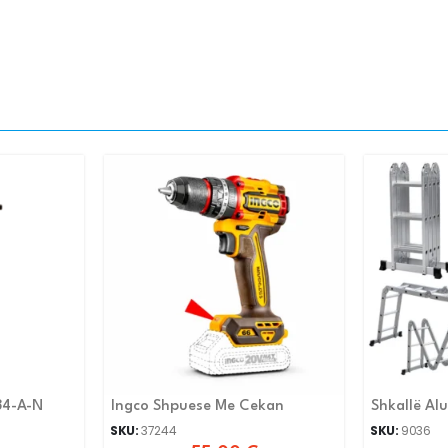
34-A-N
Ingco Shpuese Me Cekan
Shkallë Alu
Funksional
SKU:
37244
SKU:
9036