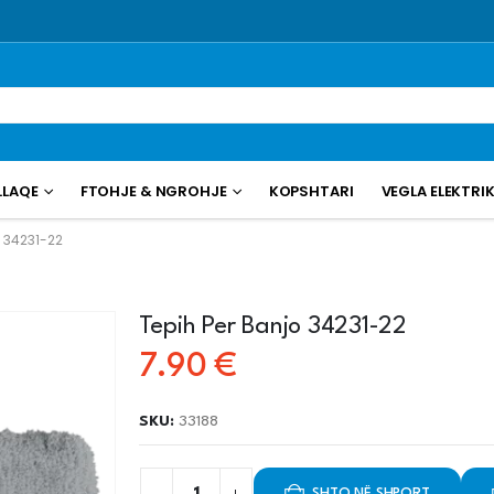
LLAQE
FTOHJE & NGROHJE
KOPSHTARI
VEGLA ELEKTRI
 34231-22
Tepih Per Banjo 34231-22
7.90
€
SKU:
33188
SHTO NË SHPORT