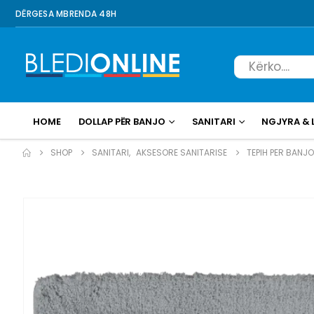
DËRGESA MBRENDA 48H
HOME
DOLLAP PËR BANJO
SANITARI
NGJYRA & 
SHOP
SANITARI
,
AKSESORE SANITARISE
TEPIH PER BANJO