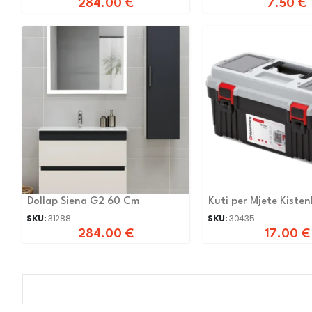
284.00
€
7.50
€
Dollap Siena G2 60 Cm
Kuti per Mjete Kiste
Kop5530
SKU:
31288
SKU:
30435
284.00
€
17.00
€