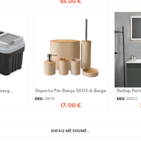
55.00
€
nberg
Shporta Për Banjo 5003-6-Beige
Dollap Pat
SKU:
38176
SKU:
35302
17.00
€
SHFAQ MË SHUMË...