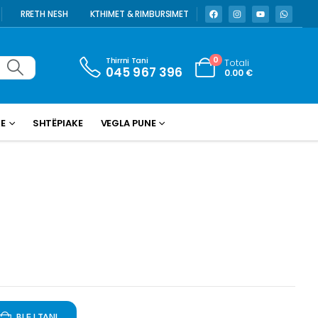
RRETH NESH
KTHIMET & RIMBURSIMET
Thirrni Tani
0
Totali
045 967 396
0.00
€
KE
SHTËPIAKE
VEGLA PUNE
BLEJ TANI