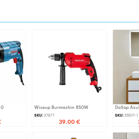
40
Wiseup Burmashin 850W
Dollap Azu
SKU:
37977
SKU:
35517-1
€
39.00
€