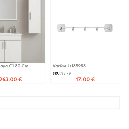
taya C1 80 Cm
Varëse Js185988
SKU:
38179
263.00
€
17.00
€