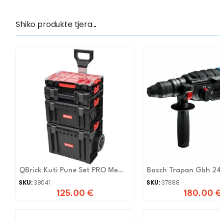
Shiko produkte tjera...
QBrick Kuti Pune Set PRO Me
Bosch Trapan Gbh 2
Rafta 5n1
SKU:
38041
SKU:
37888
125.00
€
180.00