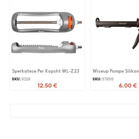
Sperkatese Per Kopsht WL-Z23
Wiseup Pompe Silikon
SKU:
9228
SKU:
37956
12.50
€
6.00
€