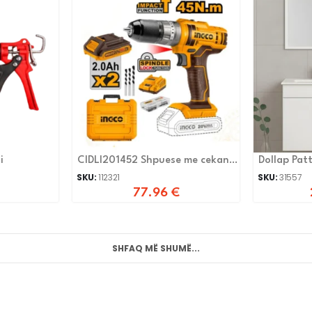
i
CIDLI201452 Shpuese me cekan
Dollap Pat
20V 2x Bateri
SKU:
112321
SKU:
31557
77.96
€
SHFAQ MË SHUMË...