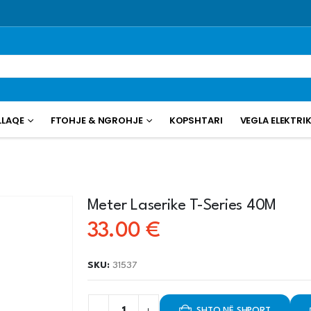
LLAQE
FTOHJE & NGROHJE
KOPSHTARI
VEGLA ELEKTRI
Meter Laserike T-Series 40M
33.00
€
SKU:
31537
SHTO NË SHPORT