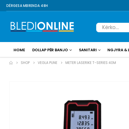
DËRGESA MBRENDA 48H
HOME
DOLLAP PËR BANJO
SANITARI
NGJYRA & 
SHOP
VEGLA PUNE
METER LASERIKE T-SERIES 40M