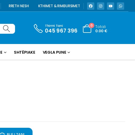
RRETH NESH
KTHIMET & RIMBURSIMET
Thirrni Tani
0
Totali
045 967 396
0.00
€
KE
SHTËPIAKE
VEGLA PUNE
BLEJ TANI