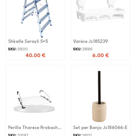
Shkalle Sarayli 5+5
Varëse Js185239
SKU:
36001
SKU:
38186
40.00
€
6.00
€
Perilla Tharese Rrobash
Set per Banjo Js186066-E
Ballkoni Aluminium
SKU:
20087
SKU:
38212