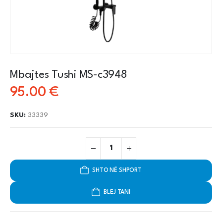
Mbajtes Tushi MS-c3948
95.00
€
SKU:
33339
SHTO NË SHPORT
BLEJ TANI