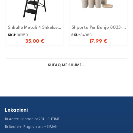
Shkallë Metali 4 Shkelse
Shporta Per Banjo 8033-Z
T0104
Beige
SKU:
38359
SKU:
34969
35.00
€
17.99
€
SHFAQ MË SHUMË...
Lokacioni
Rr.Adem Jashari nr.231 - SHTIME
Rr.Ibrahim Rugova p.n. - LIPJAN