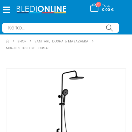
0
Totali
0.00
€
SHOP
SANITARI
,
DUSHA & MASAZHERA
MBAJTES TUSHI MS-C3948