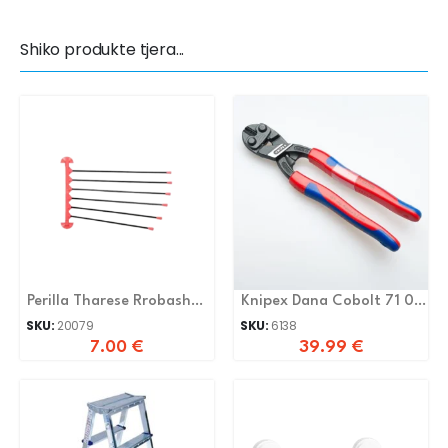
Shiko produkte tjera...
Perilla Tharese Rrobash
Knipex Dana Cobolt 71 02
Muri
200
SKU:
20079
SKU:
6138
7.00
€
39.99
€