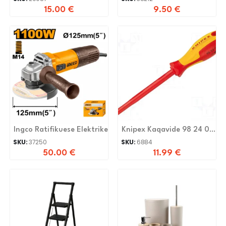
15.00
€
9.50
€
Ingco Ratifikuese Elektrike
Knipex Kaqavide 98 24 03
+
SKU:
37250
SKU:
6884
50.00
€
11.99
€