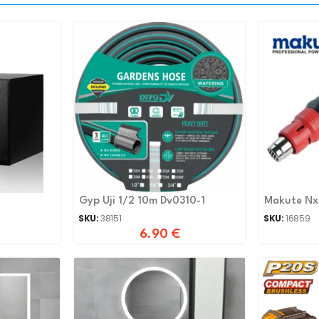
Gyp Uji 1/2 10m Dv0310-1
Makute N
SKU:
38151
SKU:
16859
6.90
€