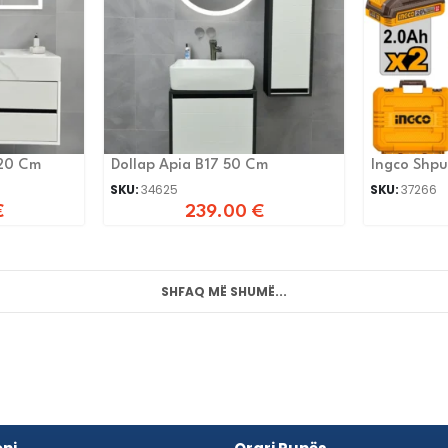
120 Cm
Dollap Apia B17 50 Cm
Ingco Shpu
SKU:
34625
SKU:
37266
€
239.00
€
SHFAQ MË SHUMË...