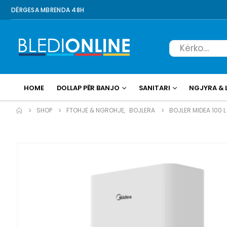
DËRGESA MBRENDA 48H
HOME
DOLLAP PËR BANJO
SANITARI
NGJYRA & 
SHOP
FTOHJE & NGROHJE
,
BOJLERA
BOJLER MIDEA 100 L 