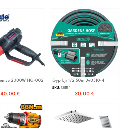
xemse 2000W HG-002
Gyp Uji 1/2 50m Dv0310-4
SKU:
38154
40.00
€
30.00
€