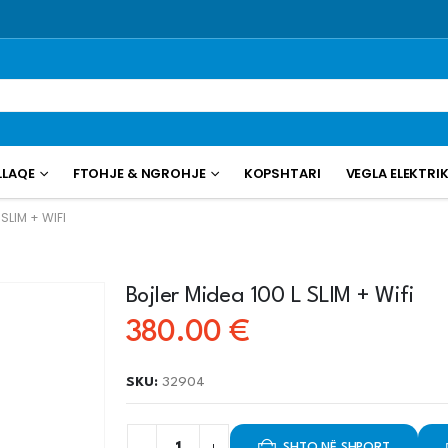
LLAQE
FTOHJE & NGROHJE
KOPSHTARI
VEGLA ELEKTRI
SLIM + WIFI
Bojler Midea 100 L SLIM + Wifi
380.00
€
SKU:
32904
SHTO NË SHPORT