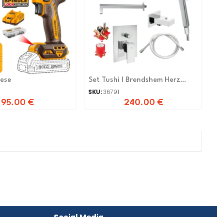
ese
Set Tushi I Brendshem Herz
Uh00364
SKU:
36791
95.00
€
240.00
€