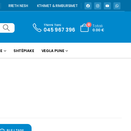
RRETH NESH
KTHIMET & RIMBURSIMET
Thirrni Tani
0
Totali
045 967 396
0.00
€
KE
SHTËPIAKE
VEGLA PUNE
BLEJ TANI