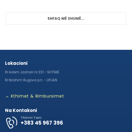
SHFAQ MË SHUMË...
Lokacioni
Rr.Adem Jashari nr.231 - SHTIME
Rr.Ibrahim Rugova p.n. - LIPJAN
→ Kthimet & Rimbursimet
Na Kontakoni
Thirrni Tani
+383 45 967 396