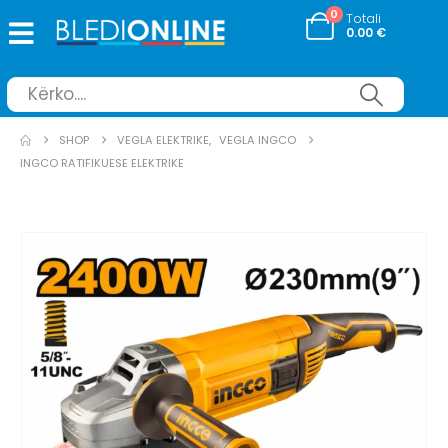
0
Totali
0.00
€
SHOP
VEGLA ELEKTRIKE
,
VEGLA INGCO
INGCO RATIFIKUESE ELEKTRIKE