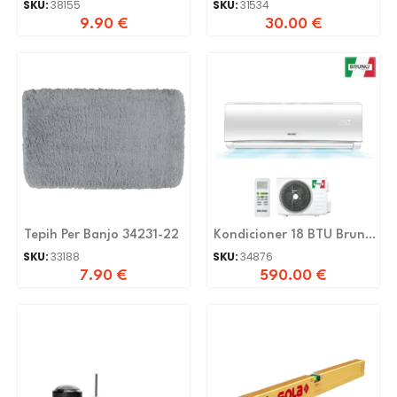
SKU:
38155
SKU:
31534
9.90
€
30.00
€
Tepih Per Banjo 34231-22
Kondicioner 18 BTU Bruno
-20 C
SKU:
33188
SKU:
34876
7.90
€
590.00
€