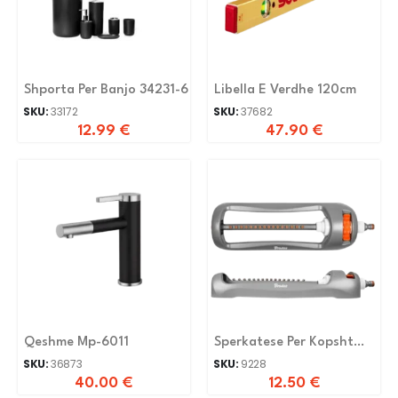
Shporta Per Banjo 34231-6
Libella E Verdhe 120cm
SKU:
33172
SKU:
37682
12.99
€
47.90
€
Qeshme Mp-6011
Sperkatese Per Kopsht
WL-Z23
SKU:
36873
SKU:
9228
40.00
€
12.50
€