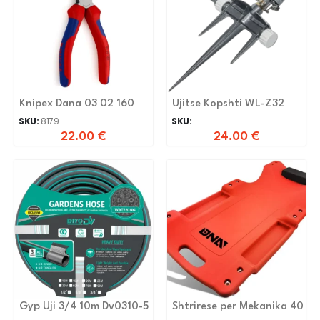
Knipex Dana 03 02 160
Ujitse Kopshti WL-Z32
SKU:
8179
SKU:
22.00
€
24.00
€
Gyp Uji 3/4 10m Dv0310-5
Shtrirese per Mekanika 40