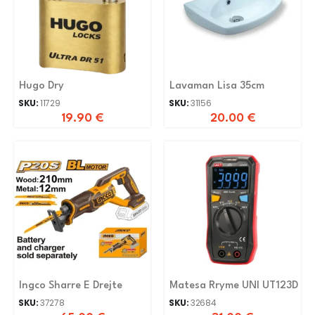
Hugo Dry
Lavaman Lisa 35cm
SKU:
11729
SKU:
31156
19.90
€
20.00
€
Ingco Sharre E Drejte
Matesa Rryme UNI UT123D
SKU:
37278
SKU:
32684