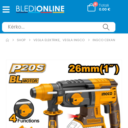
0
Totali
0.00
€
SHOP
VEGLA ELEKTRIKE
,
VEGLA INGCO
INGCO CEKAN