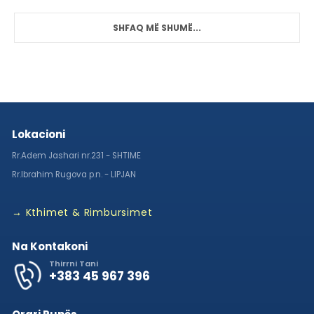
SHFAQ MË SHUMË...
Lokacioni
Rr.Adem Jashari nr.231 - SHTIME
Rr.Ibrahim Rugova p.n. - LIPJAN
→ Kthimet & Rimbursimet
Na Kontakoni
Thirrni Tani
+383 45 967 396