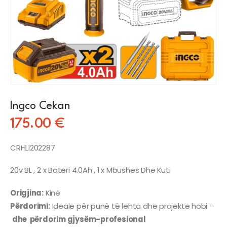
Ingco Cekan
175.00
€
CRHLI202287
20v BL , 2 x Bateri 4.0Ah , 1 x Mbushes Dhe Kuti
Origjina:
Kinë
Përdorimi:
Ideale për punë të lehta dhe projekte hobi –
dhe përdorim gjysëm-profesional