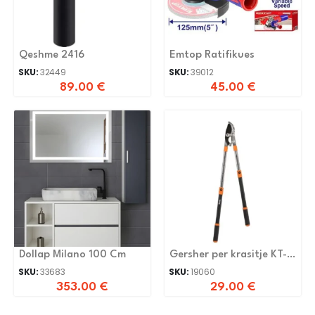
Qeshme 2416
Emtop Ratifikues
SKU:
32449
SKU:
39012
89.00
€
45.00
€
Dollap Milano 100 Cm
Gersher per krasitje KT-
V1240 104cm
SKU:
33683
SKU:
19060
353.00
€
29.00
€