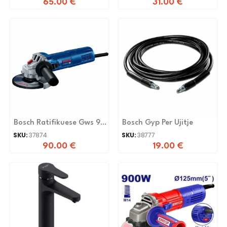
65.00
€
31.00
€
Bosch Ratifikuese Gws 9-
Bosch Gyp Per Ujitje
125
SKU:
37874
SKU:
38777
90.00
€
19.00
€