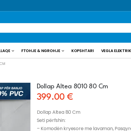
LLAQE
FTOHJE & NGROHJE
KOPSHTARI
VEGLA ELEKTRI
 CM
Dollap Altea 8010 80 Cm
399.00
€
Dollap Altea 80 Cm
Seti përfshin:
– Komodën kryesore me lavaman, Pasqyr