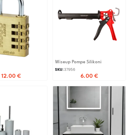
Wiseup Pompe Silikoni
SKU:
37956
12.00
€
6.00
€