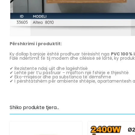
Përshkrimi i produktit:
Ky dollap banjoje është prodhuar tërësisht nga
PVC 100% i
Falë ndërtimit të tij modern dhe cilësisë së lartë, ky prod
✔ Rezistente ndaj ujit dhe lagështisë
✔ Lehtë për t’u pastruar – mjafton një fshirje e thjeshtë
✔ Eko-miqësor dhe pa substanca të dëmshme
✔ I përshtatshëm për ambiente shtëpie, apartamentesh a
Shiko produkte tjera...