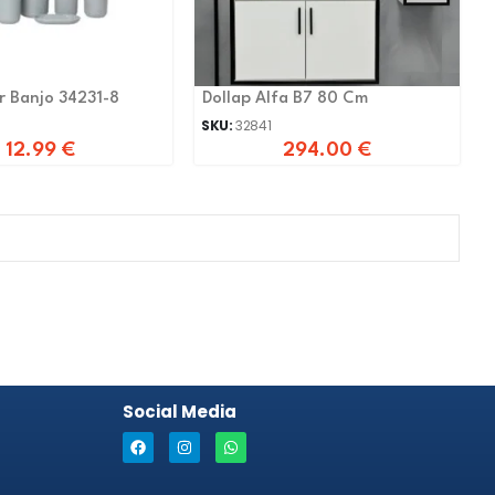
r Banjo 34231-8
Dollap Alfa B7 80 Cm
SKU:
32841
12.99
€
294.00
€
Social Media