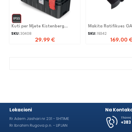
Kuti per Mjete Kistenberg
Makita Ratifikues G
KXS6530
2200W
SKU:
30408
SKU:
19342
29.99
€
169.00
Lokacioni
Na Kontako
Thirrni
Rr.Adem Jashari nr.231 - SHTIME
+383
Rr.Ibrahim Rugova p.n. - LIPJAN