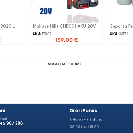
A9020
Makute Hillt CHD001 AKU 20V
Shporta Pe
SKU:
17997
SKU:
33174
€
159.00
€
SHFAQ MË SHUMË...
ni
Orari Punës
 Tani
E Hëne - E Shtune
 45 967 396
08:00 deri 18:00