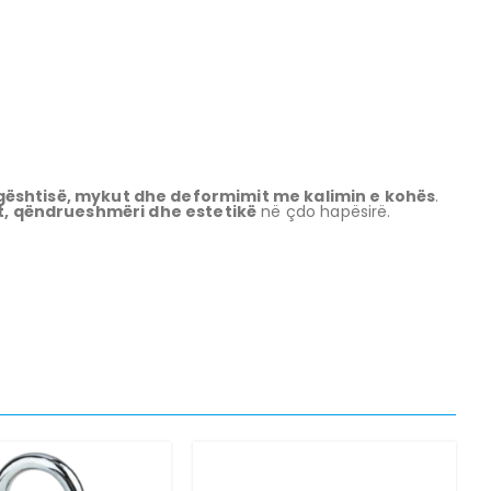
lagështisë, mykut dhe deformimit me kalimin e kohës
.
t, qëndrueshmëri dhe estetikë
në çdo hapësirë.