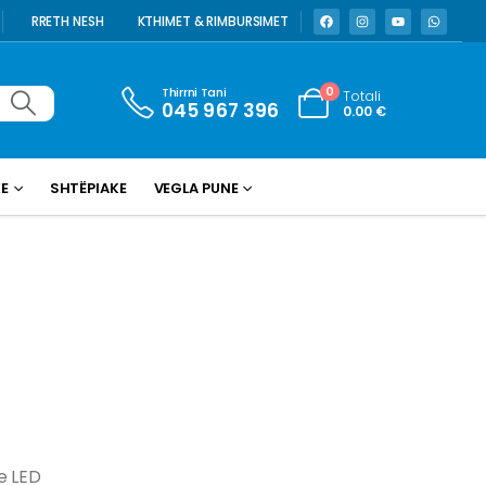
RRETH NESH
KTHIMET & RIMBURSIMET
Thirrni Tani
0
Totali
045 967 396
0.00
€
KE
SHTËPIAKE
VEGLA PUNE
e LED