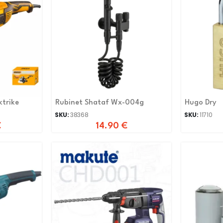
ktrike
Rubinet Shataf Wx-004g
Hugo Dry
SKU:
38368
SKU:
11710
€
14.90
€