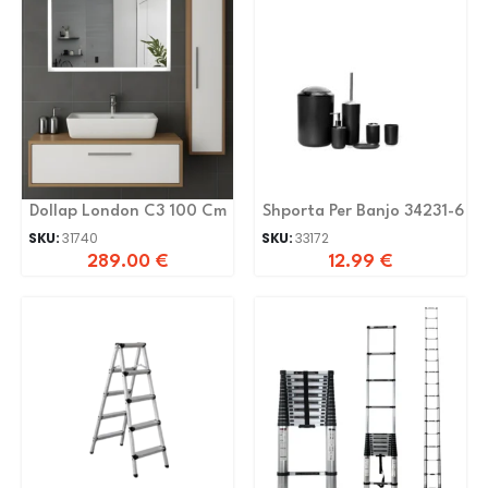
Dollap London C3 100 Cm
Shporta Per Banjo 34231-6
SKU:
31740
SKU:
33172
289.00
€
12.99
€