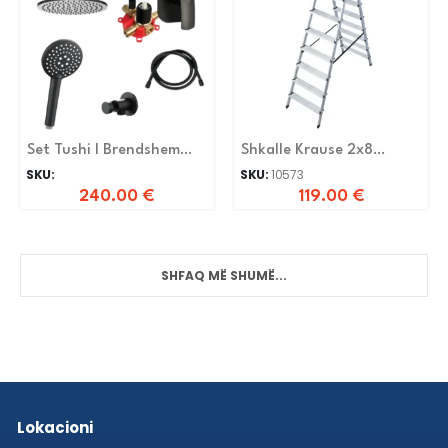
Set Tushi I Brendshem
Shkalle Krause 2x8
Herz Uh00377
Shkelse Dopplo 120373
SKU:
SKU:
10573
240.00
€
119.00
€
SHFAQ MË SHUMË...
Lokacioni