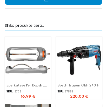
Shiko produkte tjera...
Sperkatese Per Kopsht
Bosch Trapan Gbh 240 F
WL-Z24
SKU:
12762
SKU:
37889
16.99
€
220.00
€