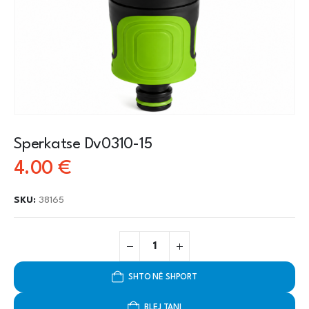
Sperkatse Dv0310-15
4.00
€
SKU:
38165
SHTO NË SHPORT
BLEJ TANI