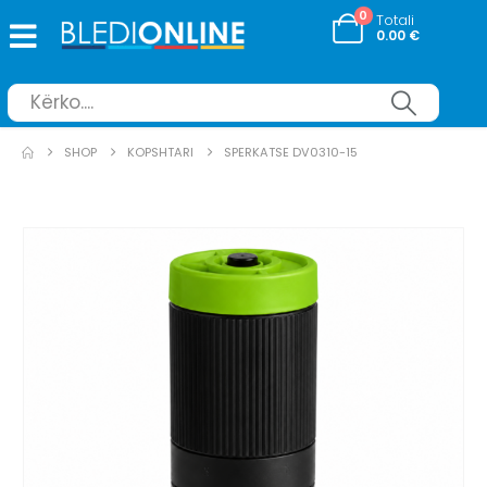
0
Totali
0.00
€
SHOP
KOPSHTARI
SPERKATSE DV0310-15