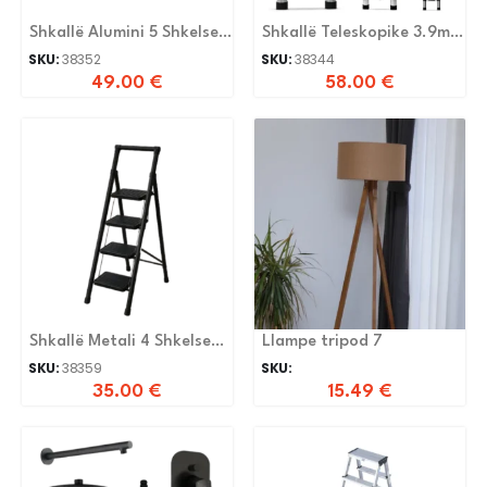
Shkallë Alumini 5 Shkelse
Shkallë Teleskopike 3.9m
Lj0205
Lc3.9
SKU:
38352
SKU:
38344
49.00
€
58.00
€
Shkallë Metali 4 Shkelse
Llampe tripod 7
T0104
SKU:
38359
SKU:
35.00
€
15.49
€