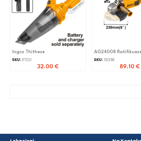
Ingco Thithese
AG24008 Ratifikuese
2400W
SKU:
37221
SKU:
112338
32.00
€
89.10
€