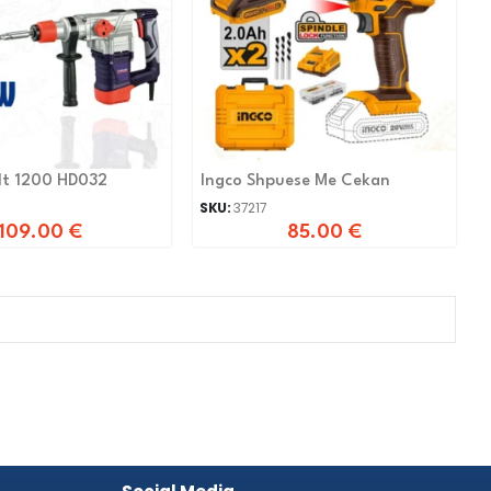
lt 1200 HD032
Ingco Shpuese Me Cekan
SKU:
37217
109.00
€
85.00
€