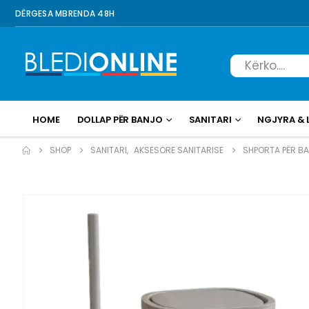
DËRGESA MBRENDA 48H
HOME
DOLLAP PËR BANJO
SANITARI
NGJYRA & 
SHOP
SANITARI
,
AKSESORE SANITARISE
SHPORTA PËR B