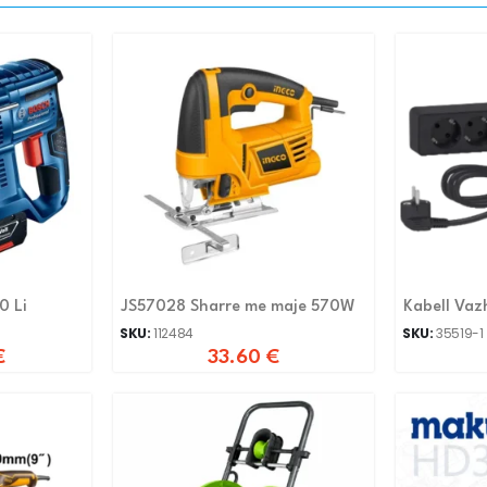
0 Li
JS57028 Sharre me maje 570W
Kabell Vaz
Schneider
SKU:
112484
SKU:
35519-1
€
33.60
€