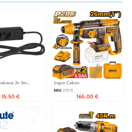
hduese 3v 3m
Ingco Cekan
SKU:
37276
15.50
€
165.00
€