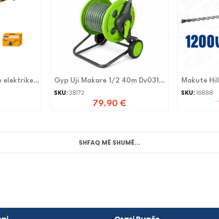
 elektrike
Gyp Uji Makare 1/2 40m Dv0310-
Makute Hil
25
SKU:
38172
SKU:
16888
79.90
€
SHFAQ MË SHUMË...