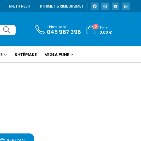
RRETH NESH
KTHIMET & RIMBURSIMET
Thirrni Tani
0
Totali
045 967 396
0.00
€
KE
SHTËPIAKE
VEGLA PUNE
BLEJ TANI