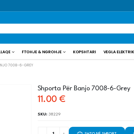
LLAQE
FTOHJE & NGROHJE
KOPSHTARI
VEGLA ELEKTRI
ANJO 7008-6-GREY
Shporta Për Banjo 7008-6-Grey
11.00
€
SKU:
38229
SHTO NË SHPORT