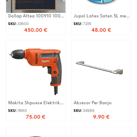
Dollap Altea 100910 100
Jupol Latex Saten 5L me
Cm
Shkëlqim
SKU:
33600
SKU:
7235
450.00
€
48.00
€
Makita Shpuese Elektrike
Aksesor Per Banjo
M6002
SKU:
11960
SKU:
34989
75.00
€
9.90
€