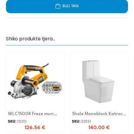
BLEJ TANI
Shiko produkte tjera...
WLC15008 Freze muri
Shole Monoblock Katrore
elektrike 1500W 125mm
3268
SKU:
112351
SKU:
32691
126.56
€
140.00
€