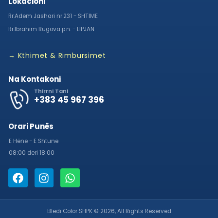
Lokacioni
Rr.Adem Jashari nr.231 - SHTIME
Rr.Ibrahim Rugova p.n. - LIPJAN
→ Kthimet & Rimbursimet
Na Kontakoni
Thirrni Tani
+383 45 967 396
Orari Punës
E Hëne - E Shtune
08:00 deri 18:00
Bledi Color SHPK © 2026, All Rights Reserved