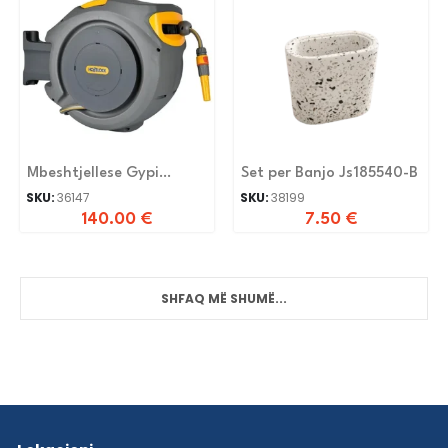
Mbeshtjellese Gypi
Set per Banjo Js185540-B
Automatike 1/2 20M
SKU:
36147
SKU:
38199
140.00
€
7.50
€
SHFAQ MË SHUMË...