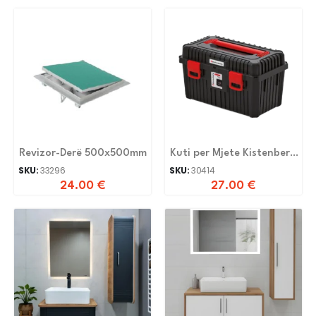
Revizor-Derë 500x500mm
Kuti per Mjete Kistenberg
Khv603535-s411
SKU:
33296
SKU:
30414
24.00
€
27.00
€