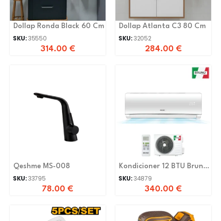
Dollap Ronda Black 60 Cm
Dollap Atlanta C3 80 Cm
SKU:
35550
SKU:
32052
314.00
€
284.00
€
Qeshme MS-008
Kondicioner 12 BTU Bruno
-20 C
SKU:
33795
SKU:
34879
78.00
€
340.00
€