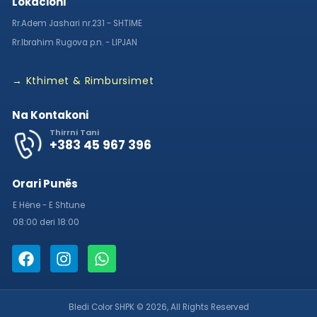
Lokacioni
Rr.Adem Jashari nr.231 - SHTIME
Rr.Ibrahim Rugova p.n. - LIPJAN
→ Kthimet & Rimbursimet
Na Kontakoni
Thirrni Tani
+383 45 967 396
Orari Punës
E Hëne - E Shtune
08:00 deri 18:00
Bledi Color SHPK © 2026, All Rights Reserved