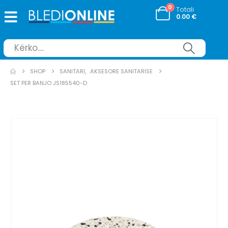
0
Totali
0.00
€
SHOP
SANITARI
,
AKSESORE SANITARISE
SET PER BANJO JS185540-D