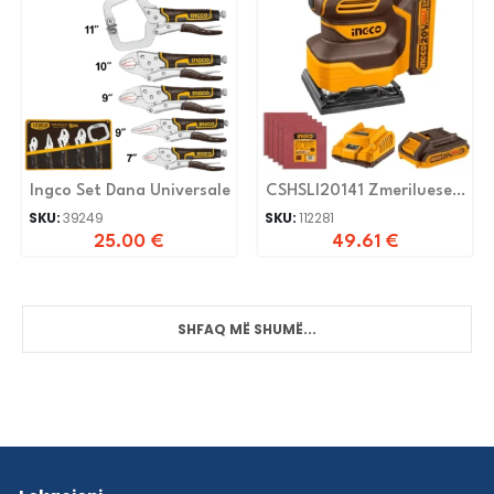
Ingco Set Dana Universale
CSHSLI20141 Zmeriluese
20V 1x Bateri 2.0Ah
SKU:
39249
SKU:
112281
25.00
€
49.61
€
SHFAQ MË SHUMË...