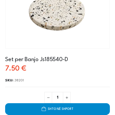
Set per Banjo Js185540-D
7.50
€
SKU:
38201
SHTO NË SHPORT