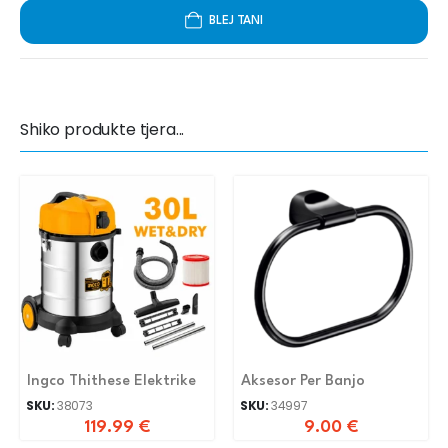
BLEJ TANI
Shiko produkte tjera...
Ingco Thithese Elektrike
Aksesor Per Banjo
SKU:
38073
SKU:
34997
119.99
€
9.00
€