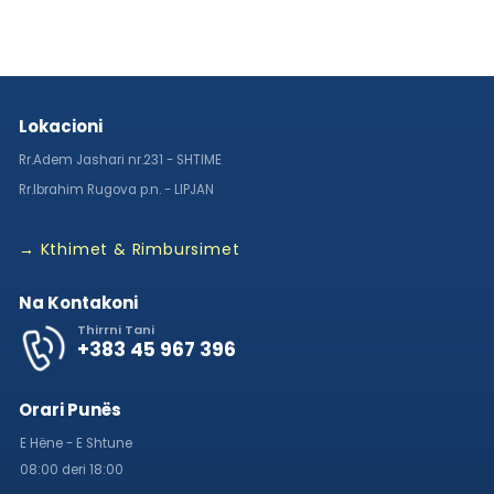
Lokacioni
Rr.Adem Jashari nr.231 - SHTIME
Rr.Ibrahim Rugova p.n. - LIPJAN
→ Kthimet & Rimbursimet
Na Kontakoni
Thirrni Tani
+383 45 967 396
Orari Punës
E Hëne - E Shtune
08:00 deri 18:00