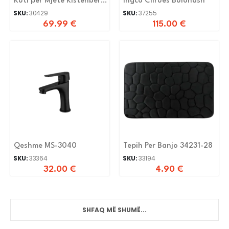
Kuti per Mjete Kistenberg
Ingco Clirues Bulonash
KXB8040W
SKU:
30429
SKU:
37255
69.99
€
115.00
€
Qeshme MS-3040
Tepih Per Banjo 34231-28
SKU:
33364
SKU:
33194
32.00
€
4.90
€
SHFAQ MË SHUMË...