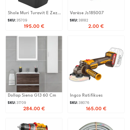
Shole Muri Turavit E Zezë
Varëse Js185007
Matt
SKU:
35709
SKU:
38182
195.00
€
2.00
€
Dollap Siena G13 60 Cm
Ingco Ratifikues
SKU:
31709
SKU:
38076
284.00
€
165.00
€