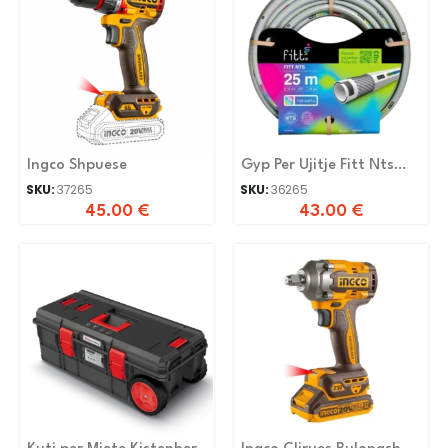
Ingco Shpuese
Gyp Per Ujitje Fitt Nts
Grey 3/4-25m
SKU:
37265
SKU:
36265
45.00
€
43.00
€