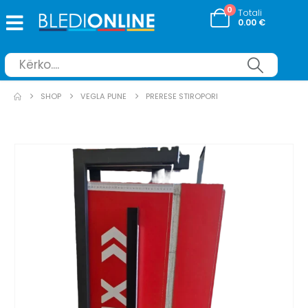
0
Totali
0.00
€
SHOP
VEGLA PUNE
PRERESE STIROPORI