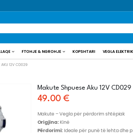
LLAQE
FTOHJE & NGROHJE
KOPSHTARI
VEGLA ELEKTRI
 AKU 12V CD029
Makute Shpuese Aku 12V CD029
49.00
€
Makute – Vegla për përdorim shtëpiak
Origjina:
Kinë
Përdorimi:
Ideale për punë të lehta dhe 