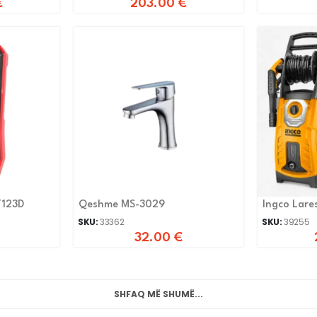
€
203.00
€
T123D
Qeshme MS-3029
Ingco Lare
SKU:
33362
SKU:
39255
32.00
€
SHFAQ MË SHUMË...