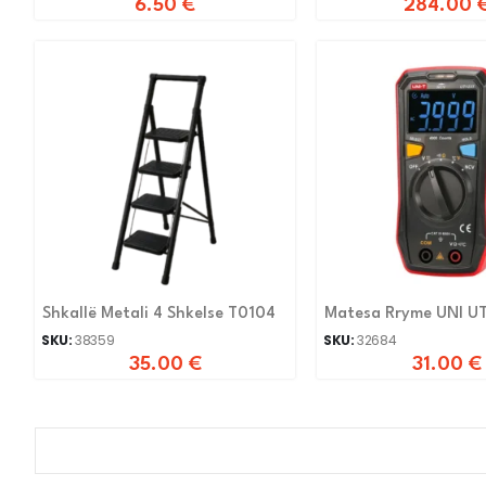
6.50
€
284.00
Shkallë Metali 4 Shkelse T0104
Matesa Rryme UNI U
SKU:
38359
SKU:
32684
35.00
€
31.00
€