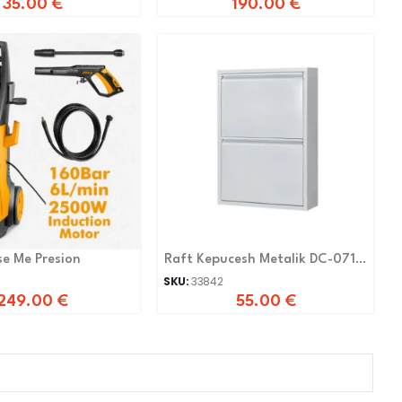
35.00
€
190.00
€
se Me Presion
Raft Kepucesh Metalik DC-071
BARDHE
SKU:
33842
249.00
€
55.00
€