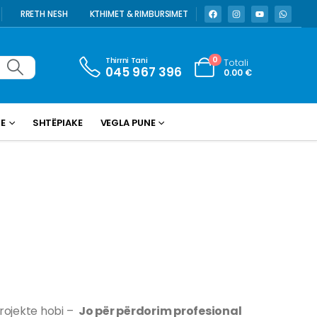
RRETH NESH
KTHIMET & RIMBURSIMET
Thirrni Tani
0
Totali
045 967 396
0.00
€
KE
SHTËPIAKE
VEGLA PUNE
projekte hobi –
Jo për përdorim profesional