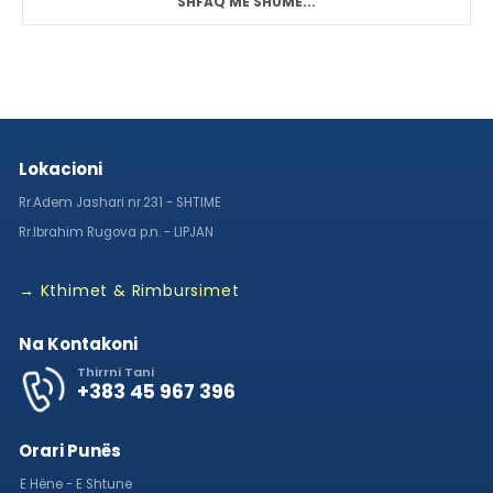
SHFAQ MË SHUMË...
Lokacioni
Rr.Adem Jashari nr.231 - SHTIME
Rr.Ibrahim Rugova p.n. - LIPJAN
→ Kthimet & Rimbursimet
Na Kontakoni
Thirrni Tani
+383 45 967 396
Orari Punës
E Hëne - E Shtune