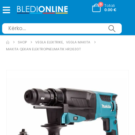
0
Totali
0.00
€
SHOP
VEGLA ELEKTRIKE
,
VEGLA MAKITA
MAKITA QEKAN ELEKTROPNEUMATIK HR2630T