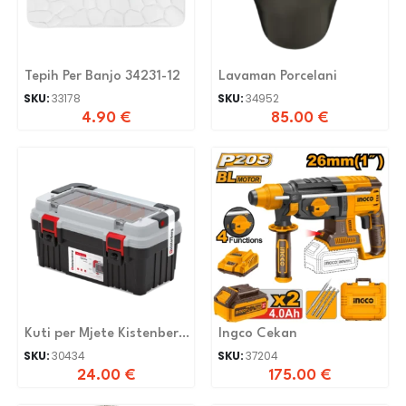
Tepih Per Banjo 34231-12
Lavaman Porcelani
SKU:
33178
SKU:
34952
4.90
€
85.00
€
Kuti per Mjete Kistenberg
Ingco Cekan
Kopa5025SM
SKU:
30434
SKU:
37204
24.00
€
175.00
€