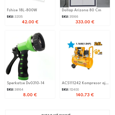
Fshise 18L-800W
Dollap Arizona 80 Cm
SKU:
32135
SKU:
35166
42.00
€
333.00
€
Sperkatse Dv0310-14
ACS111242 Kompresor ajri
24l
SKU:
38164
SKU:
112400
8.00
€
140.73
€