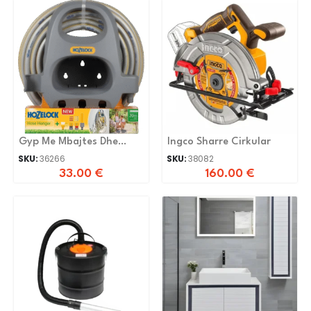
Gyp Me Mbajtes Dhe
Ingco Sharre Cirkular
Lidhese 1/2-20m
SKU:
36266
SKU:
38082
33.00
€
160.00
€