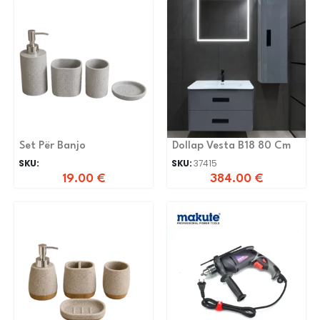
Set Për Banjo
Dollap Vesta B18 80 Cm
SKU:
SKU:
37415
19.00
€
384.00
€