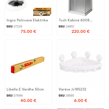
Ingco Poliruese Elektrike
Tush Kabinë 6008
100x100x200cm 6mm
SKU:
37226
SKU:
34851
75.00
€
220.00
€
Libella E Verdhe 50cm
Varëse Js185232
SKU:
37686
SKU:
38185
40.00
€
6.00
€