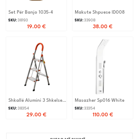
Set Për Banjo 1035-4
Makute Shpuese ID008
SKU:
38193
SKU:
33908
19.00
€
38.00
€
Shkallë Alumini 3 Shkelse
Masazher Sp016 White
Lsd0103
SKU:
38354
SKU:
33354
29.00
€
110.00
€