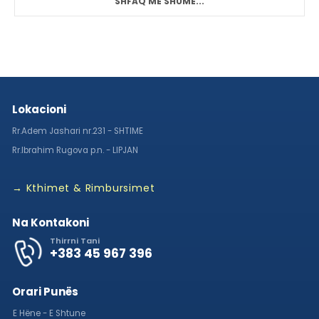
SHFAQ MË SHUMË...
Lokacioni
Rr.Adem Jashari nr.231 - SHTIME
Rr.Ibrahim Rugova p.n. - LIPJAN
→ Kthimet & Rimbursimet
Na Kontakoni
Thirrni Tani
+383 45 967 396
Orari Punës
E Hëne - E Shtune