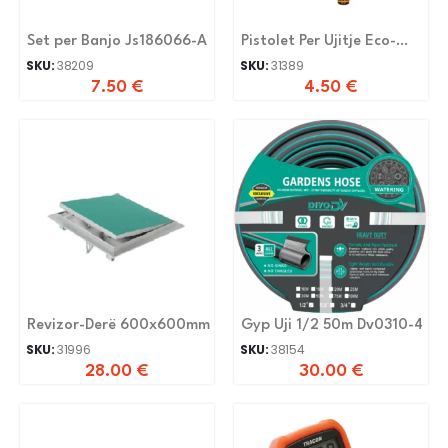
Set per Banjo Js186066-A
Pistolet Per Ujitje Eco-
2038
SKU:
38209
SKU:
31389
7.50
€
4.50
€
Revizor-Derë 600x600mm
Gyp Uji 1/2 50m Dv0310-4
SKU:
31996
SKU:
38154
28.00
€
30.00
€