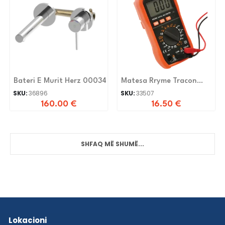
Bateri E Murit Herz 00034
Matesa Rryme Tracon
HK36A
SKU:
36896
SKU:
33507
160.00
€
16.50
€
SHFAQ MË SHUMË...
Lokacioni