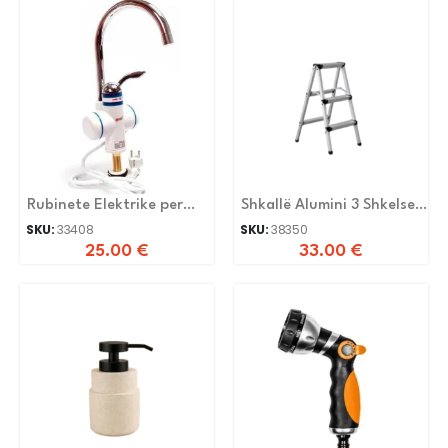
Rubinete Elektrike per
Shkallë Alumini 3 Shkelse
Kuzhine OL-001
Lj0203
SKU:
33408
SKU:
38350
25.00
€
33.00
€