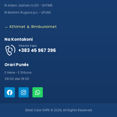
Rr.Adem Jashari nr.231 - SHTIME
Rr.Ibrahim Rugova p.n. - LIPJAN
→ Kthimet & Rimbursimet
Na Kontakoni
Thirrni Tani
+383 45 967 396
Orari Punës
E Hëne - E Shtune
08:00 deri 18:00
Bledi Color SHPK © 2026, All Rights Reserved