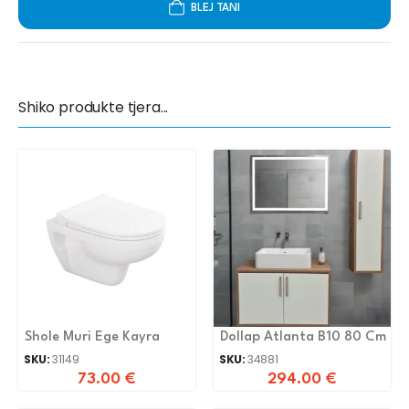
BLEJ TANI
Shiko produkte tjera...
Shole Muri Ege Kayra
Dollap Atlanta B10 80 Cm
SKU:
31149
SKU:
34881
73.00
€
294.00
€