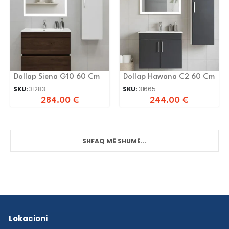
Dollap Siena G10 60 Cm
Dollap Hawana C2 60 Cm
SKU:
31283
SKU:
31665
284.00
€
244.00
€
SHFAQ MË SHUMË...
Lokacioni