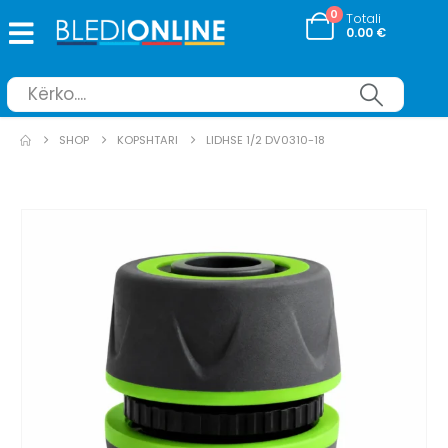
0
Totali
0.00
€
SHOP
KOPSHTARI
LIDHSE 1/2 DV0310-18