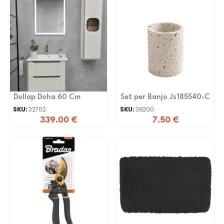
Dollap Doha 60 Cm
Set per Banjo Js185540-C
SKU:
32702
SKU:
38200
339.00
€
7.50
€