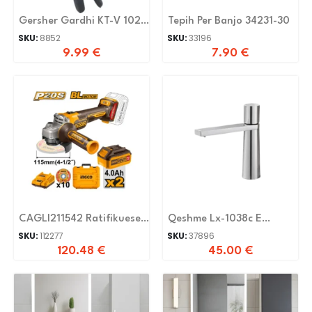
Gersher Gardhi KT-V 1021
Tepih Per Banjo 34231-30
GOLD
SKU:
8852
SKU:
33196
9.99
€
7.90
€
CAGLI211542 Ratifikuese
Qeshme Lx-1038c E
20V BL 2 Bateri 4.0Ah
Shkurte
SKU:
112277
SKU:
37896
120.48
€
45.00
€