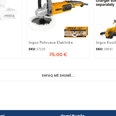
Ingco Poliruese Elektrike
Ingco Kosi
SKU:
37226
SKU:
38691
75.00
€
SHFAQ MË SHUMË...