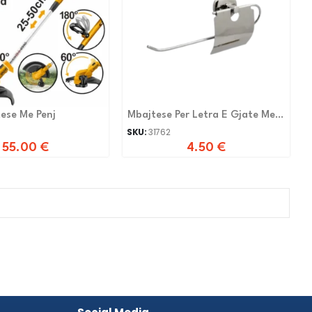
tese Me Penj
Mbajtese Per Letra E Gjate Me
Kapak Aks009
SKU:
31762
55.00
€
4.50
€