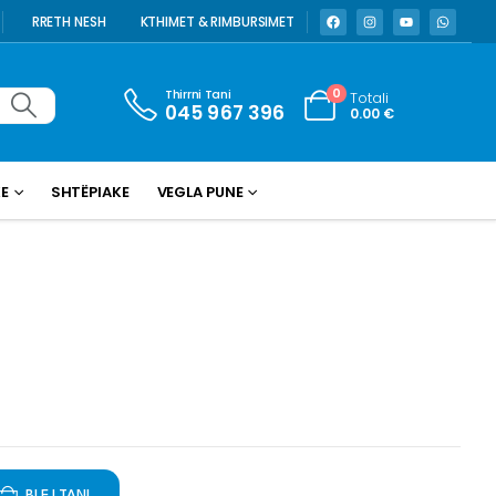
RRETH NESH
KTHIMET & RIMBURSIMET
Thirrni Tani
0
Totali
045 967 396
0.00
€
KE
SHTËPIAKE
VEGLA PUNE
BLEJ TANI