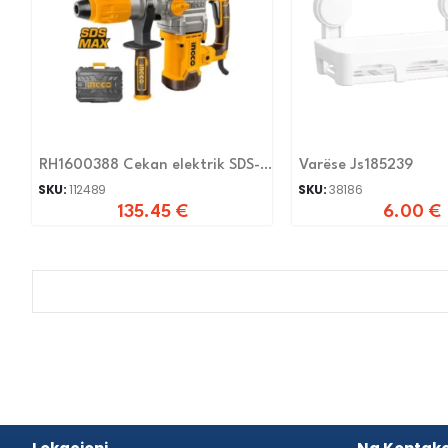
RH1600388 Cekan elektrik SDS-
Varëse Js185239
MAX 800W 40mm
SKU:
112489
SKU:
38186
135.45
€
6.00
€