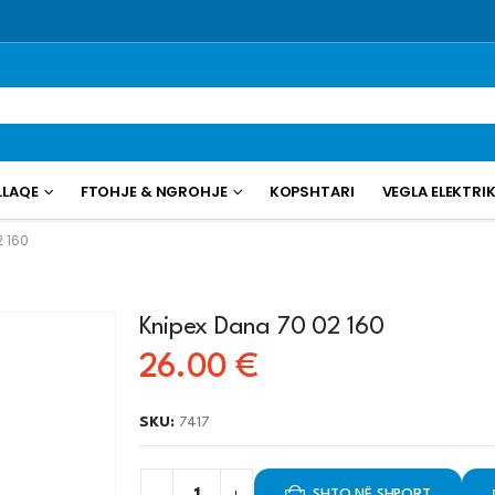
LLAQE
FTOHJE & NGROHJE
KOPSHTARI
VEGLA ELEKTRI
2 160
Knipex Dana 70 02 160
26.00
€
SKU:
7417
SHTO NË SHPORT