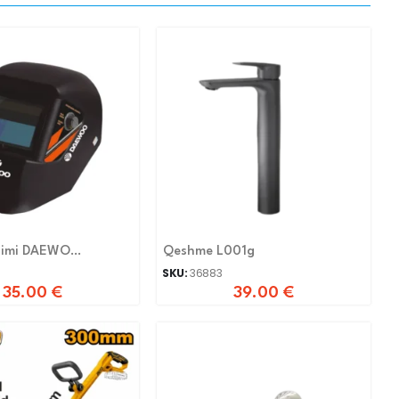
dimi DAEWO
Qeshme L001g
b
SKU:
36883
35.00
€
39.00
€