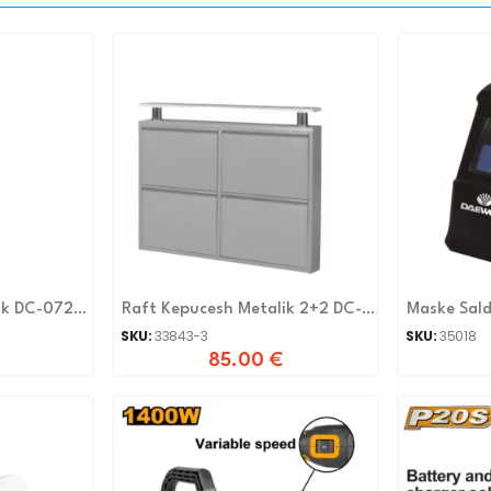
ik DC-072
Raft Kepucesh Metalik 2+2 DC-
Maske Sal
075 HIRI
Dalyg3500
SKU:
33843-3
SKU:
35018
85.00
€