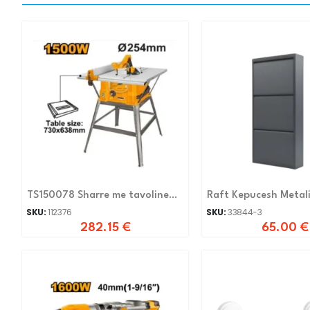
TS150078 Sharre me tavoline
Raft Kepucesh Metal
1500W 254mm
HIRI
SKU:
112376
SKU:
33844-3
282.15
€
65.00
€