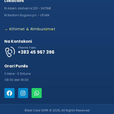
Lokacioni
Rr.Adem Jashari nr.231 - SHTIME
Rr.Ibrahim Rugova p.n. - LIPJAN
→ Kthimet & Rimbursimet
Na Kontakoni
Thirrni Tani
+383 45 967 396
Orari Punës
E Hëne - E Shtune
08:00 deri 18:00
Bledi Color SHPK © 2026, All Rights Reserved