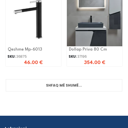
Qeshme Mp-6013
Dollap Priva 80 Cm
SKU:
36875
SKU:
37196
46.00
€
354.00
€
SHFAQ MË SHUMË...