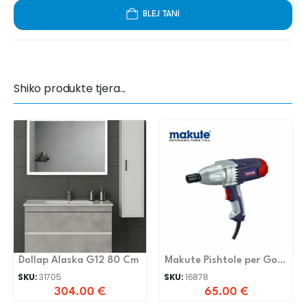
BLEJ TANI
Shiko produkte tjera...
Dollap Alaska G12 80 Cm
Makute Pishtole per Goma
EW116
SKU:
31705
SKU:
16878
304.00
€
65.00
€