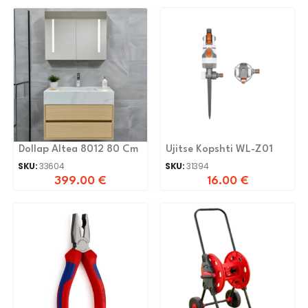
Dollap Altea 8012 80 Cm
Ujitse Kopshti WL-Z01
SKU:
33604
SKU:
31394
399.00
€
16.00
€