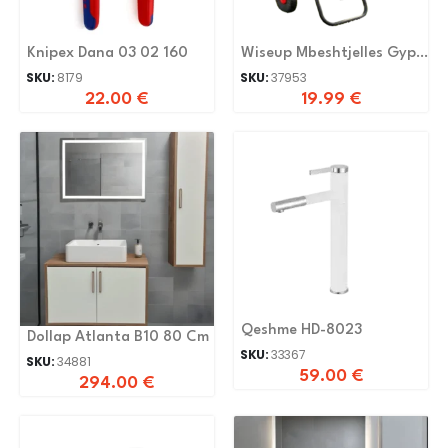
Knipex Dana 03 02 160
Wiseup Mbeshtjelles Gypi
1/2 45m 111001
SKU:
8179
SKU:
37953
22.00
€
19.99
€
Qeshme HD-8023
Dollap Atlanta B10 80 Cm
SKU:
33367
SKU:
34881
59.00
€
294.00
€