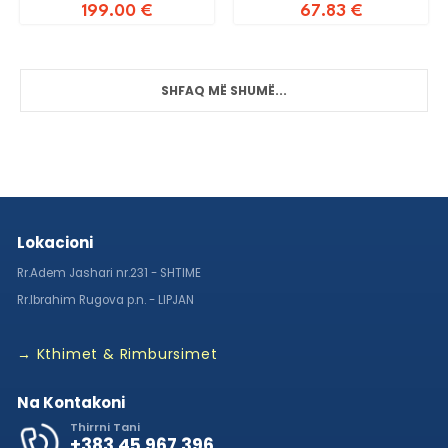
199.00
€
67.83
€
SHFAQ MË SHUMË...
Lokacioni
Rr.Adem Jashari nr.231 - SHTIME
Rr.Ibrahim Rugova p.n. - LIPJAN
→ Kthimet & Rimbursimet
Na Kontakoni
Thirrni Tani
+383 45 967 396