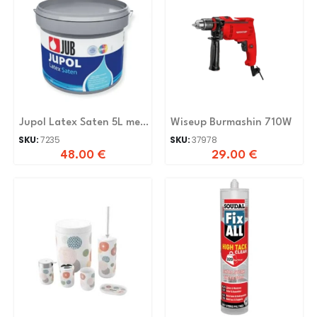
Jupol Latex Saten 5L me
Wiseup Burmashin 710W
Shkëlqim
SKU:
7235
SKU:
37978
48.00
€
29.00
€