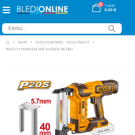
0
Totali
0.00
€
SHOP
VEGLA ELEKTRIKE
,
VEGLA INGCO
INGCO STAMPUESE PER GOZHDA NE DRU