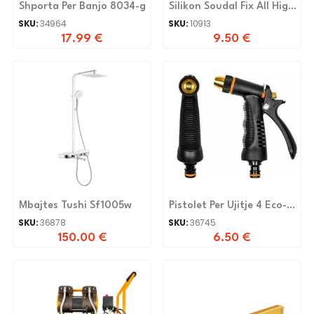
Shporta Per Banjo 8034-g
Silikon Soudal Fix All High
Tack 320Kg Transparent
SKU:
34964
SKU:
10913
17.99
€
9.50
€
Mbajtes Tushi Sf1005w
Pistolet Per Ujitje 4 Eco-
kt233frs
SKU:
36878
SKU:
36745
150.00
€
6.50
€