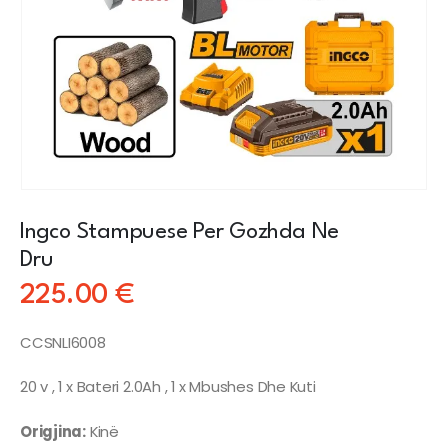
Ingco Stampuese Per Gozhda Ne
Dru
225.00
€
CCSNLI6008
20 v , 1 x Bateri 2.0Ah , 1 x Mbushes Dhe Kuti
Origjina:
Kinë