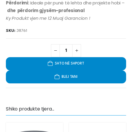
Përdorimi:
Ideale për punë të lehta dhe projekte hobi –
dhe përdorim gjysëm-profesional
Ky Produkt vjen me 12 Muaj Garancion !
SKU:
38761
SHTO NË SHPORT
BLEJ TANI
Shiko produkte tjera...