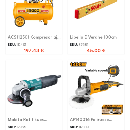
ACS112501 Kompresor ajri
Libella E Verdhe 100cm
50L
SKU:
112401
SKU:
37681
197.43
€
45.00
€
Makita Ratifikues
AP140016 Poliruese
GA5040C
elektrike 1400W 180mm
SKU:
12959
SKU:
112339