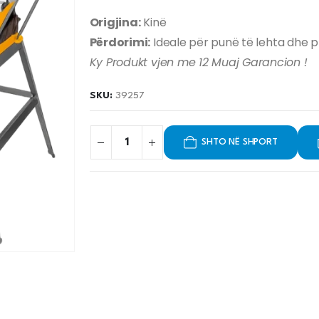
Origjina:
Kinë
Përdorimi:
Ideale për punë të lehta dhe p
Ky Produkt vjen me 12 Muaj Garancion !
SKU:
39257
SHTO NË SHPORT