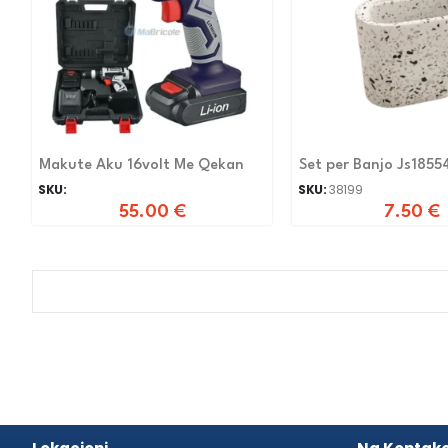
Makute Aku 16volt Me Qekan
Set per Banjo Js1855
SKU:
SKU:
38199
55.00
€
7.50
€