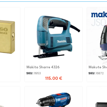
Makita Sharre 4326
Makute Sha
SKU:
11953
SKU:
16872
115.00
€