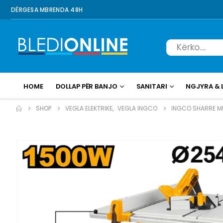
DËRGESA MBRENDA 48H
HOME
DOLLAP PËR BANJO
SANITARI
NGJYRA & 
SHOP
VEGLA ELEKTRIKE
,
VEGLA INGCO
INGCO SHARRE ME