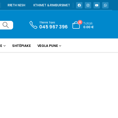
RRETH NESH
KTHIMET & RIMBURSIMET
Thirrni Tani
0
Totali
045 967 396
0.00
€
KE
SHTËPIAKE
VEGLA PUNE