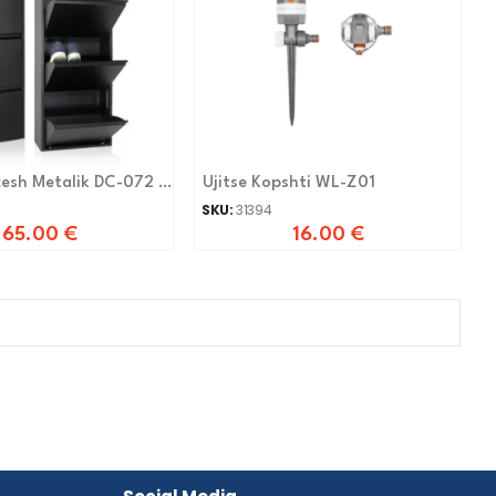
esh Metalik DC-072 E
Ujitse Kopshti WL-Z01
SKU:
31394
65.00
€
16.00
€