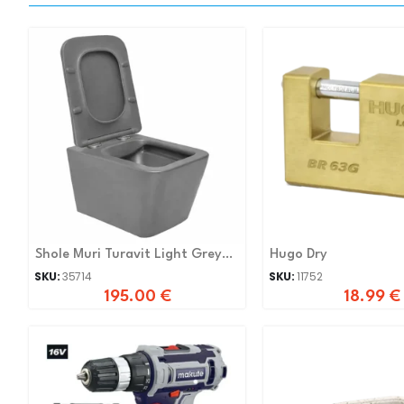
Shole Muri Turavit Light Grey
Hugo Dry
Katrore
SKU:
35714
SKU:
11752
195.00
€
18.99
€