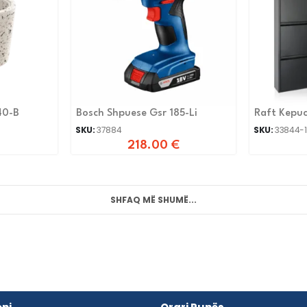
40-B
Bosch Shpuese Gsr 185-Li
Raft Kepuc
ZEZE
SKU:
37884
SKU:
33844-1
218.00
€
SHFAQ MË SHUMË...