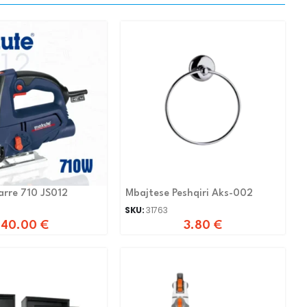
rre 710 JS012
Mbajtese Peshqiri Aks-002
SKU:
31763
40.00
€
3.80
€