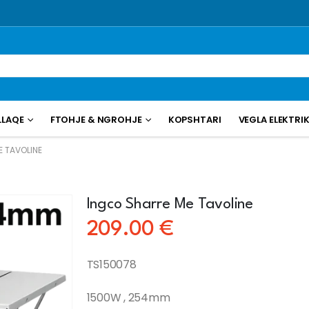
LLAQE
FTOHJE & NGROHJE
KOPSHTARI
VEGLA ELEKTRI
 TAVOLINE
Ingco Sharre Me Tavoline
209.00
€
TS150078
1500W , 254mm