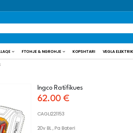
LLAQE
FTOHJE & NGROHJE
KOPSHTARI
VEGLA ELEKTRI
S
Ingco Ratifikues
62.00
€
CAGLI221153
20v BL , Pa Bateri