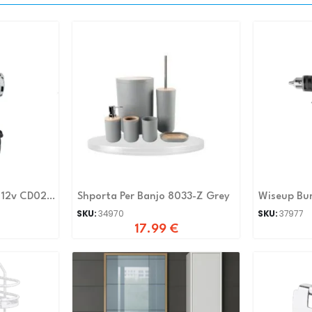
 12v CD027-
Shporta Per Banjo 8033-Z Grey
Wiseup Bu
SKU:
34970
SKU:
37977
17.99
€