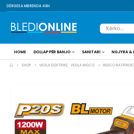
DËRGESA MBRENDA 48H
HOME
DOLLAP PËR BANJO
SANITARI
NGJYRA & 
SHOP
VEGLA ELEKTRIKE
,
VEGLA INGCO
INGCO RATIFIKUE