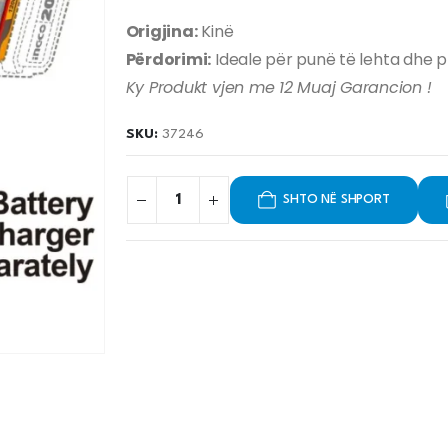
Origjina:
Kinë
Përdorimi:
Ideale për punë të lehta dhe p
Ky Produkt vjen me 12 Muaj Garancion !
SKU:
37246
SHTO NË SHPORT