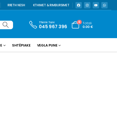
RRETH NESH
KTHIMET & RIMBURSIMET
Thirrni Tani
0
Totali
045 967 396
0.00
€
KE
SHTËPIAKE
VEGLA PUNE