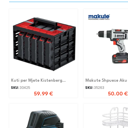
Kuti per Mjete Kistenberg
Makute Shpuese Aku
KTC30256B-S411
L
SKU:
30425
SKU:
35263
59.99
€
50.00
€