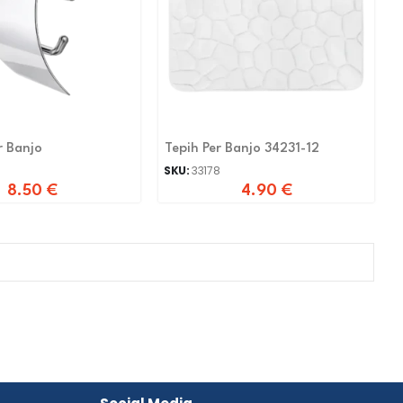
r Banjo
Tepih Per Banjo 34231-12
SKU:
33178
8.50
€
4.90
€