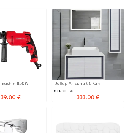
rmashin 850W
Dollap Arizona 80 Cm
SKU:
35166
39.00
€
333.00
€