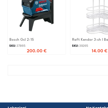
Bosch Gcl 2-15
Raft Kendor 3-sh I B
SKU:
37865
SKU:
39265
200.00
€
14.00
€