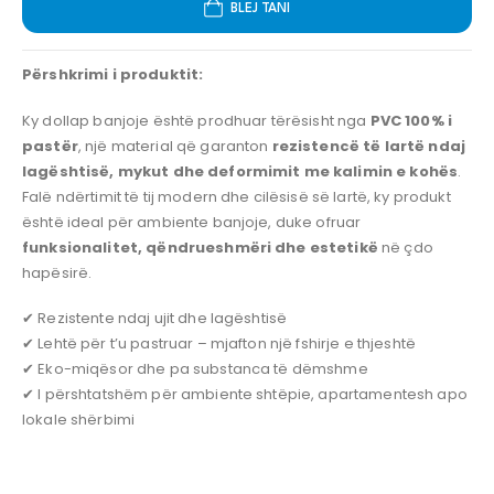
BLEJ TANI
Përshkrimi i produktit:
Ky dollap banjoje është prodhuar tërësisht nga
PVC 100% i
pastër
, një material që garanton
rezistencë të lartë ndaj
lagështisë, mykut dhe deformimit me kalimin e kohës
.
Falë ndërtimit të tij modern dhe cilësisë së lartë, ky produkt
është ideal për ambiente banjoje, duke ofruar
funksionalitet, qëndrueshmëri dhe estetikë
në çdo
hapësirë.
✔ Rezistente ndaj ujit dhe lagështisë
✔ Lehtë për t’u pastruar – mjafton një fshirje e thjeshtë
✔ Eko-miqësor dhe pa substanca të dëmshme
✔ I përshtatshëm për ambiente shtëpie, apartamentesh apo
lokale shërbimi