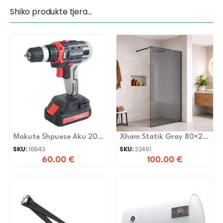
Shiko produkte tjera...
Makute Shpuese Aku 20V
Xham Statik Gray 80×200
CD227
8mm
SKU:
16843
SKU:
32491
60.00
€
100.00
€