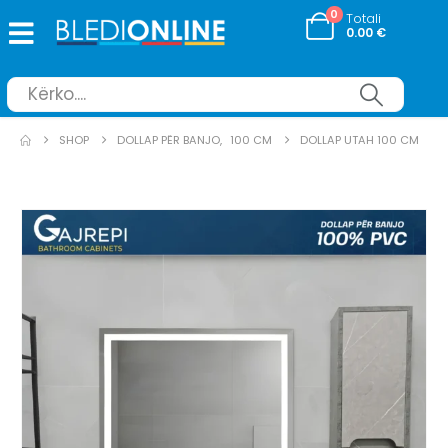
0
Totali
0.00
€
SHOP
DOLLAP PËR BANJO
,
100 CM
DOLLAP UTAH 100 CM