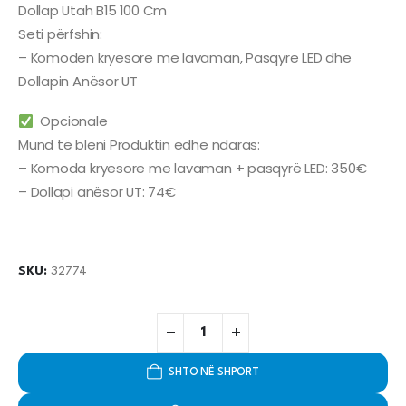
Dollap Utah B15 100 Cm
Seti përfshin:
– Komodën kryesore me lavaman, Pasqyre LED dhe
Dollapin Anësor UT
Opcionale
Mund të bleni Produktin edhe ndaras:
– Komoda kryesore me lavaman + pasqyrë LED: 350€
– Dollapi anësor UT: 74€
SKU:
32774
SHTO NË SHPORT