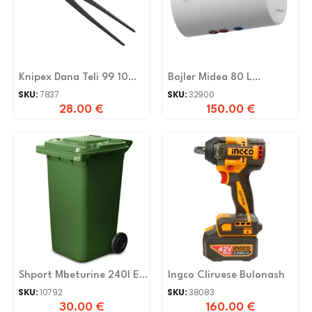
Knipex Dana Teli 99 10
Bojler Midea 80 L
300
Horizontal
SKU:
7837
SKU:
32900
28.00
€
150.00
€
Shport Mbeturine 240l E
Ingco Cliruese Bulonash
Gjelbert 0126 Violet
SKU:
10792
SKU:
38083
30.00
€
160.00
€