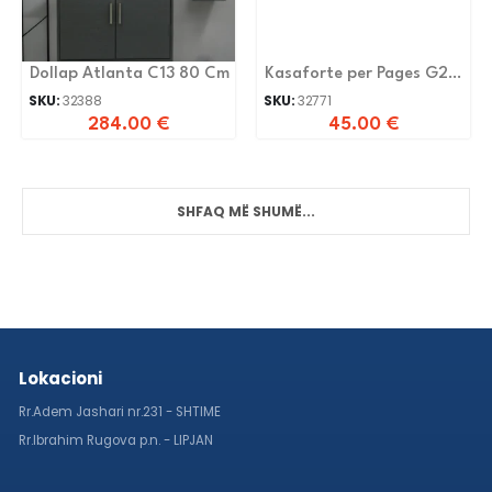
Dollap Atlanta C13 80 Cm
Kasaforte per Pages G20-
9 5014
SKU:
32388
SKU:
32771
284.00
€
45.00
€
SHFAQ MË SHUMË...
Lokacioni
Rr.Adem Jashari nr.231 - SHTIME
Rr.Ibrahim Rugova p.n. - LIPJAN