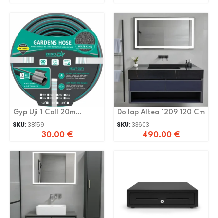
Gyp Uji 1 Coll 20m
Dollap Altea 1209 120 Cm
Dv0310-9
SKU:
38159
SKU:
33603
30.00
€
490.00
€