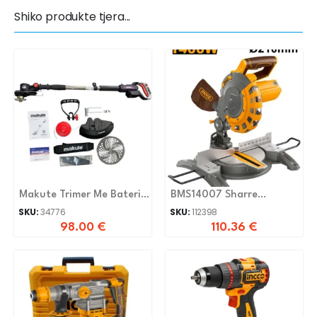
Shiko produkte tjera...
Makute Trimer Me Bateri
BMS14007 Sharre
CBC002
terheqese 1400W
SKU:
34776
SKU:
112398
98.00
€
110.36
€