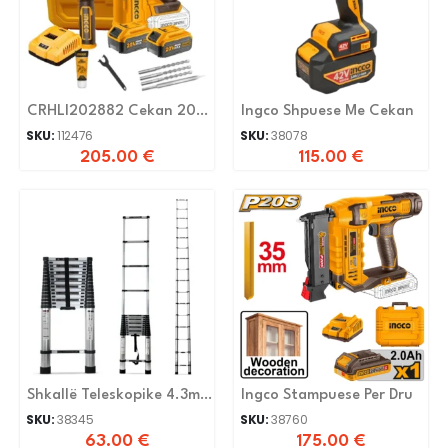
CRHLI202882 Cekan 20V
Ingco Shpuese Me Cekan
BL 2x Bateri 4.0Ah
SKU:
112476
SKU:
38078
205.00
€
115.00
€
Shkallë Teleskopike 4.3m
Ingco Stampuese Per Dru
Lc4.3
SKU:
38345
SKU:
38760
63.00
€
175.00
€