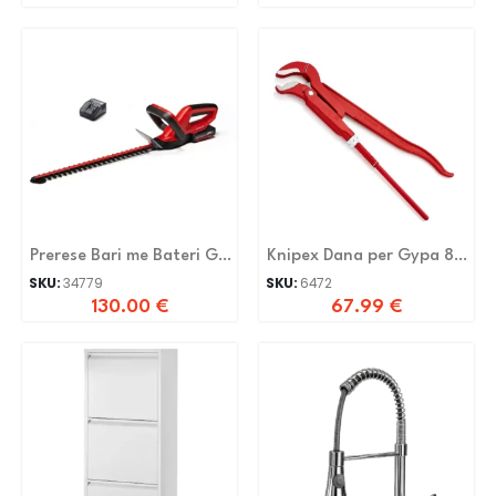
Prerese Bari me Bateri GC-
Knipex Dana per Gypa 83
HH 1846
10 015
SKU:
34779
SKU:
6472
130.00
€
67.99
€