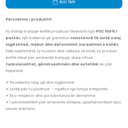
BLEJ TANI
Përshkrimi i produktit:
Ky dollap banjoje është prodhuar tërësisht nga
PVC 100% i
pastër
, një material që garanton
rezistencë të lartë ndaj
lagështisë, mykut dhe deformimit me kalimin e kohës
.
Falë ndërtimit të tij modern dhe cilësisë së lartë, ky produkt
është ideal për ambiente banjoje, duke ofruar
funksionalitet, qëndrueshmëri dhe estetikë
në çdo
hapësirë.
✔ Rezistente ndaj ujit dhe lagështisë
✔ Lehtë për t’u pastruar – mjafton një fshirje e thjeshtë
✔ Eko-miqësor dhe pa substanca të dëmshme
✔ I përshtatshëm për ambiente shtëpie, apartamentesh apo
lokale shërbimi