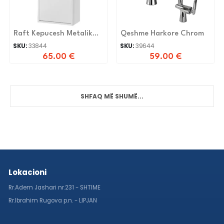
Raft Kepucesh Metalik
Qeshme Harkore Chrom
DC-072 I BARDHE
SKU:
33844
SKU:
39644
65.00
€
59.00
€
SHFAQ MË SHUMË...
Lokacioni
Rr.Adem Jashari nr.231 - SHTIME
Rr.Ibrahim Rugova p.n. - LIPJAN