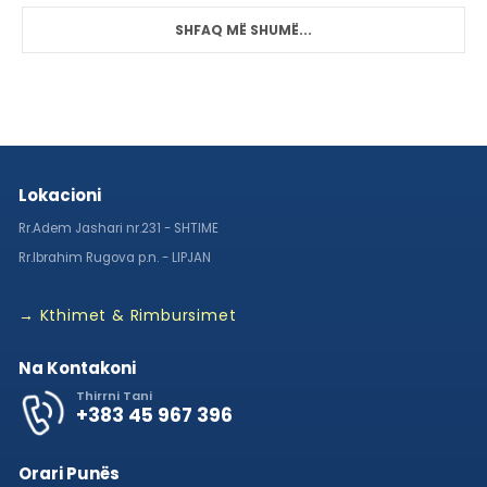
SHFAQ MË SHUMË...
Lokacioni
Rr.Adem Jashari nr.231 - SHTIME
Rr.Ibrahim Rugova p.n. - LIPJAN
→ Kthimet & Rimbursimet
Na Kontakoni
Thirrni Tani
+383 45 967 396
Orari Punës