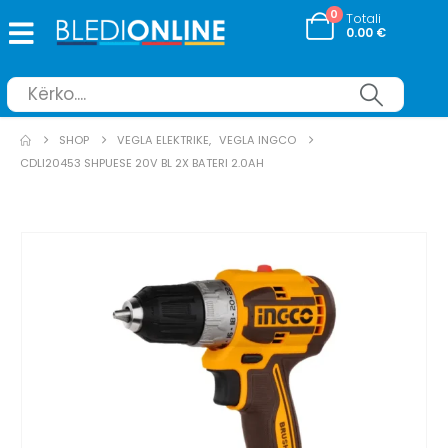
0
Totali
0.00
€
SHOP
VEGLA ELEKTRIKE
,
VEGLA INGCO
CDLI20453 SHPUESE 20V BL 2X BATERI 2.0AH