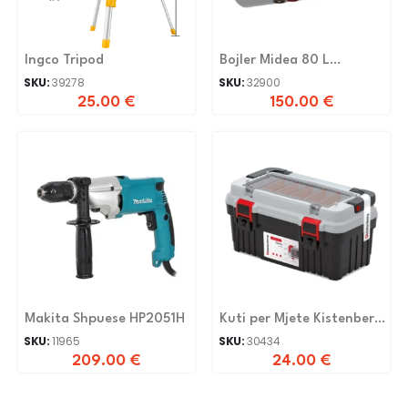
Ingco Tripod
Bojler Midea 80 L
Horizontal
SKU:
39278
SKU:
32900
25.00
€
150.00
€
Makita Shpuese HP2051H
Kuti per Mjete Kistenberg
Kopa5025SM
SKU:
11965
SKU:
30434
209.00
€
24.00
€