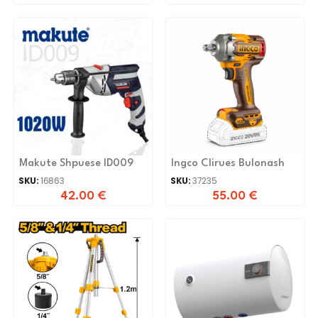
Makute Shpuese ID009
Ingco Clirues Bulonash
SKU:
16863
SKU:
37235
42.00
€
55.00
€