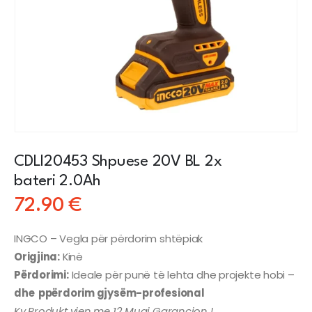
CDLI20453 Shpuese 20V BL 2x
bateri 2.0Ah
72.90
€
INGCO – Vegla për përdorim shtëpiak
Origjina:
Kinë
Përdorimi:
Ideale për punë të lehta dhe projekte hobi –
dhe ppërdorim gjysëm-profesional
Ky Produkt vjen me 12 Muaj Garancion !