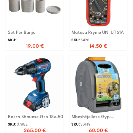
Set Për Banjo
Matesa Rryme UNI UT61A
SKU:
SKU:
6428
19.00
€
14.50
€
Bosch Shpuese Gsb 18v-50
Mbeshtjellese Gypi
Manual 25M
SKU:
37882
SKU:
36149
265.00
€
68.00
€