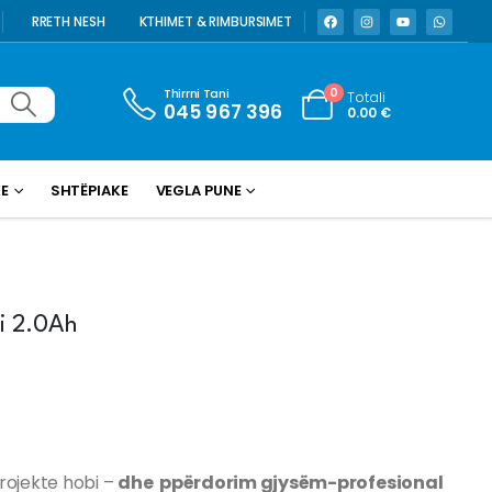
RRETH NESH
KTHIMET & RIMBURSIMET
Thirrni Tani
0
Totali
045 967 396
0.00
€
KE
SHTËPIAKE
VEGLA PUNE
i 2.0Ah
rojekte hobi –
dhe ppërdorim gjysëm-profesional