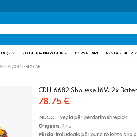
LLAQE
FTOHJE & NGROHJE
KOPSHTARI
VEGLA ELEKTRI
E 16V, 2X BATERI 2.0AH
CDLI16682 Shpuese 16V, 2x Bater
78.75
€
INGCO – Vegla për përdorim shtëpiak
Origjina:
Kinë
Përdorimi:
Ideale për punë të lehta dhe p