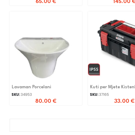
65.00
€
145.00
Lavaman Porcelani
Kuti per Mjete Kiste
Kxsaf5530f
SKU:
34953
SKU:
37165
80.00
€
33.00
€