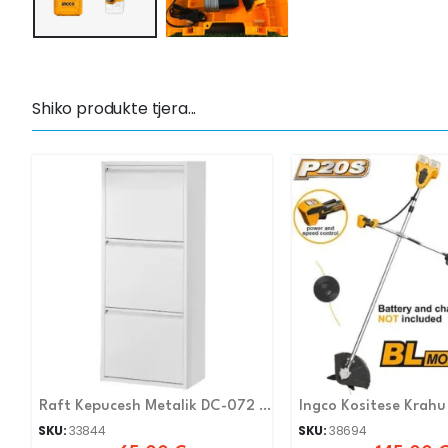
Shiko produkte tjera...
Raft Kepucesh Metalik DC-072 I
Ingco Kositese Krahu
BARDHE
SKU:
33844
SKU:
38694