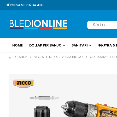
DËRGESA MBRENDA 48H
HOME
DOLLAP PËR BANJO
SANITARI
NGJYRA & 
SHOP
VEGLA ELEKTRIKE
,
VEGLA INGCO
CDLI16682 SHPUES