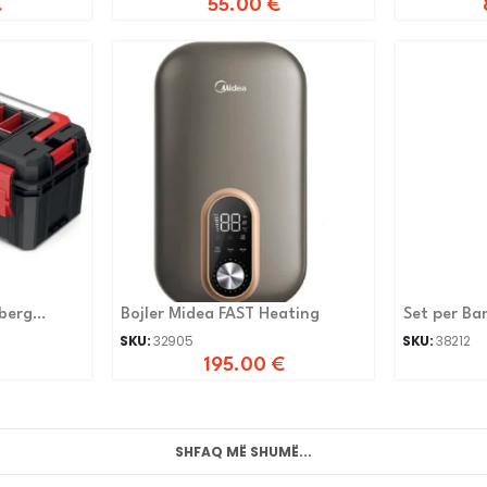
€
55.00
€
nberg
Bojler Midea FAST Heating
Set per Ba
SKU:
32905
SKU:
38212
195.00
€
SHFAQ MË SHUMË...