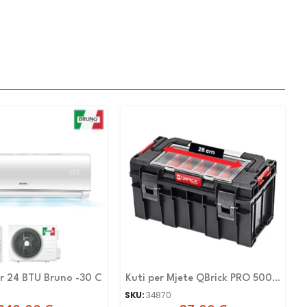
Kondicioner 24 BTU Bruno -30 C
Kuti per Mjete QBrick PRO 500
Expert
SKU:
34870