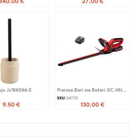
840.00
€
27.00
€
njo Js186066-E
Prerese Bari me Bateri GC-HH
1846
SKU:
34779
9.50
€
130.00
€