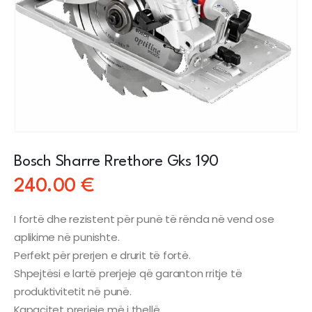
Bosch Sharre Rrethore Gks 190
240.00
€
I fortë dhe rezistent për punë të rënda në vend ose
aplikime në punishte.
Perfekt për prerjen e drurit të fortë.
Shpejtësi e lartë prerjeje që garanton rritje të
produktivitetit në punë.
Kapacitet prerjeje më i thellë.