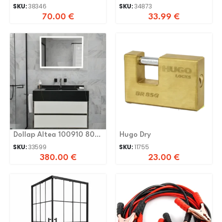
Lc4.7
2.0 Expert
SKU:
38346
SKU:
34873
70.00
€
33.99
€
Dollap Altea 100910 80
Hugo Dry
Cm
SKU:
33599
SKU:
11755
380.00
€
23.00
€