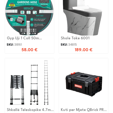
Gyp Uji 1 Coll 50m
Shole Toke 6001
Dv0310-11
SKU:
38161
SKU:
34815
58.00
€
189.00
€
Shkallë Teleskopike 4.7m
Kuti per Mjete QBrick PRO