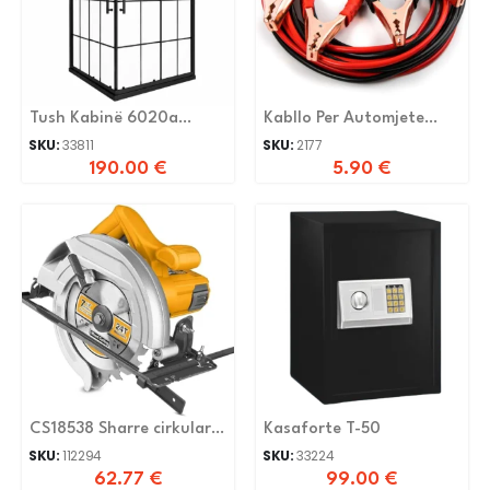
Tush Kabinë 6020a
Kabllo Per Automjete
100x100x195cm 5mm
500a 2859-126(6)
SKU:
33811
SKU:
2177
Transparent
190.00
€
5.90
€
CS18538 Sharre cirkular
Kasaforte T-50
1400W 185mm
SKU:
112294
SKU:
33224
62.77
€
99.00
€