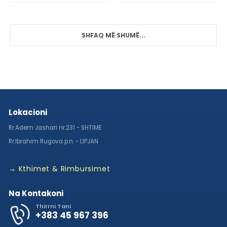
SHFAQ MË SHUMË...
Lokacioni
Rr.Adem Jashari nr.231 - SHTIME
Rr.Ibrahim Rugova p.n. - LIPJAN
→ Kthimet & Rimbursimet
Na Kontakoni
Thirrni Tani
+383 45 967 396