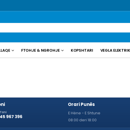
LLAQE
FTOHJE & NGROHJE
KOPSHTARI
VEGLA ELEKTRI
ni
Orari Punës
 Tani
E Hëne - E Shtune
 45 967 396
08:00 deri 18:00