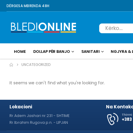
DËRGESA MBRENDA 48H
HOME
DOLLAP PËR BANJO
SANITARI
NGJYRA & 
UNCATEGORIZED
It seems we can't find what you're looking for.
Lokacioni
Na Kontako
Thirrni
Rr.Adem Jashari nr.231 - SHTIME
+383
Rr.Ibrahim Rugova p.n. - LIPJAN