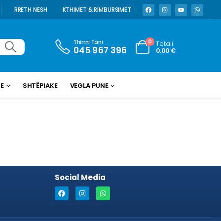
RRETH NESH
KTHIMET & RIMBURSIMET
Thirrni Tani
0
Totali
045 967 396
0.00
€
KE
SHTËPIAKE
VEGLA PUNE
Social Media